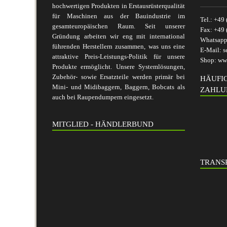
hochwertigen Produkten in Erstausrüsterqualität
für Maschinen aus der Bauindustrie im
Tel.:
+49 
gesamteuropäischen Raum. Seit unserer
Fax:
+49 
Gründung arbeiten wir eng mit international
Whatsap
führenden Herstellern zusammen, was uns eine
E-Mail:
s
attraktive Preis-Leistungs-Politik für unsere
Shop:
www
Produkte ermöglicht. Unsere Systemlösungen,
Zubehör- sowie Ersatzteile werden primär bei
HÄUFI
Mini- und Midibaggern, Baggern, Bobcats als
ZAHLU
auch bei Raupendumpern eingesetzt.
MITGLIED - HÄNDLERBUND
TRANSP