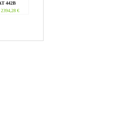
T 442B
2394,28
€