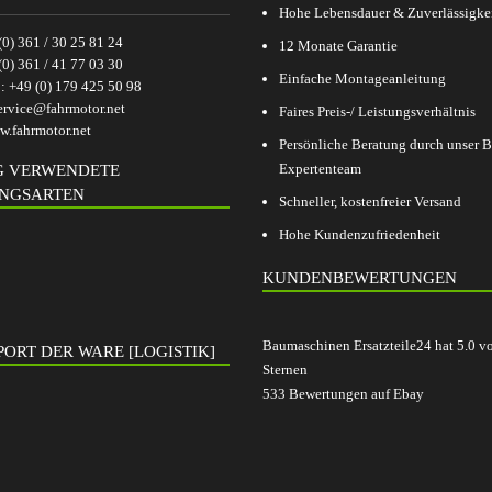
Hohe Lebensdauer & Zuverlässigke
(0) 361 / 30 25 81 24
12 Monate Garantie
(0) 361 / 41 77 03 30
Einfache Montageanleitung
p:
+49 (0) 179 425 50 98
ervice@fahrmotor.net
Faires Preis-/ Leistungsverhältnis
.fahrmotor.net
Persönliche Beratung durch unser
Expertenteam
G VERWENDETE
NGSARTEN
Schneller, kostenfreier Versand
Hohe Kundenzufriedenheit
KUNDENBEWERTUNGEN
Baumaschinen Ersatzteile24
hat
5.0
v
ORT DER WARE [LOGISTIK]
Sternen
533
Bewertungen auf Ebay