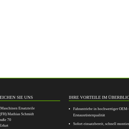
EICHEN SIE UNS
IHRE VORTEILE IM ÜBERBLI
aschinen Ersatzteile
Fahrantriebe in hochwertiger OEM-
.(FH) Mathias Schmidt
Erstausrüsterqualität
raße 70
Sofort einsatzbereit, schnell montier
rfurt