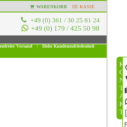
WARENKORB
KASSE
+49 (0) 361 / 30 25 81 24
+49 (0) 179 / 425 50 98
tenfreier Versand
|
Hohe Kundenzufriedenheit
K
O
N
T
A
K
T