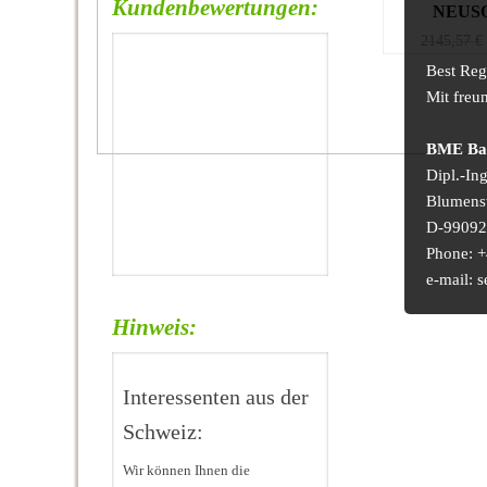
Kundenbewertungen:
NEUSO
2145,57
€
Best Reg
Mit freu
BME Bau
Dipl.-In
Blumens
D-99092 
Phone: +
e-mail:
Hinweis:
Interessenten aus der
Schweiz:
Wir können Ihnen die