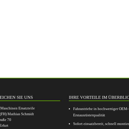
EICHEN SIE UNS
IHRE VORTEILE IM ÜBERBLI
aschinen Ersatzteile
Fahrantriebe in hochwertiger OEM-
.(FH) Mathias Schmidt
Erstausrüsterqualität
raße 70
Sofort einsatzbereit, schnell montier
rfurt