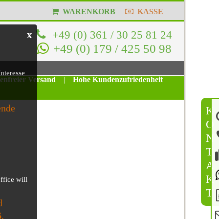
WARENKORB
KASSE
+49 (0) 361 / 30 25 81 24
x
+49 (0) 179 / 425 50 98
nteresse
tenfreier Versand
|
Hohe Kundenzufriedenheit
ende
K
O
N
T
A
K
ffice will
T
d
6
.