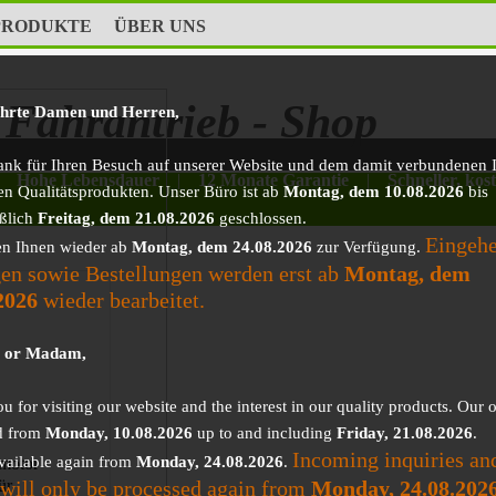
PRODUKTE
ÜBER UNS
Fahrantrieb - Shop
ehrte Damen und Herren,
ank für Ihren Besuch auf unserer Website und dem damit verbundenen I
Hohe Lebensdauer
|
12 Monate Garantie
|
Schneller, kos
en Qualitätsprodukten. Unser Büro ist ab
Montag, dem 10.08.2026
bis
eßlich
Freitag, dem 21.08.2026
geschlossen.
Eingeh
en Ihnen wieder ab
Montag, dem 24.08.2026
zur Verfügung.
en sowie Bestellungen werden erst ab
Montag, dem
2026
wieder bearbeitet.
r or Madam,
 for visiting our website and the interest in our quality products. Our o
d from
Monday, 10.08.2026
up to and including
Friday, 21.08.2026
.
Incoming inquiries an
vailable again from
Monday, 24.08.2026
.
motor
 will only be processed again from
Monday, 24.08.202
ür