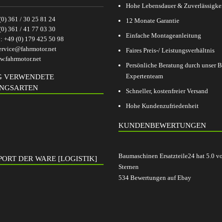
Hohe Lebensdauer & Zuverlässigke
(0) 361 / 30 25 81 24
12 Monate Garantie
(0) 361 / 41 77 03 30
Einfache Montageanleitung
p:
+49 (0) 179 425 50 98
ervice@fahrmotor.net
Faires Preis-/ Leistungsverhältnis
.fahrmotor.net
Persönliche Beratung durch unser
Expertenteam
G VERWENDETE
NGSARTEN
Schneller, kostenfreier Versand
Hohe Kundenzufriedenheit
KUNDENBEWERTUNGEN
Baumaschinen Ersatzteile24
hat
5.0
v
ORT DER WARE [LOGISTIK]
Sternen
534
Bewertungen auf Ebay