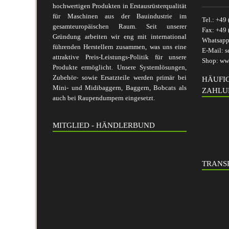
hochwertigen Produkten in Erstausrüsterqualität
für Maschinen aus der Bauindustrie im
Tel.:
+49 
gesamteuropäischen Raum. Seit unserer
Fax:
+49 
Gründung arbeiten wir eng mit international
Whatsap
führenden Herstellern zusammen, was uns eine
E-Mail:
s
attraktive Preis-Leistungs-Politik für unsere
Shop:
www
Produkte ermöglicht. Unsere Systemlösungen,
Zubehör- sowie Ersatzteile werden primär bei
HÄUFI
Mini- und Midibaggern, Baggern, Bobcats als
ZAHLU
auch bei Raupendumpern eingesetzt.
MITGLIED - HÄNDLERBUND
TRANSP