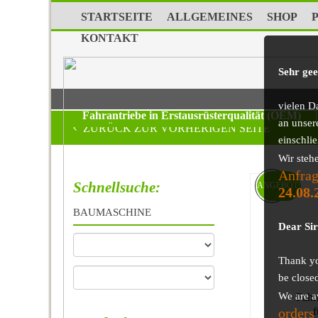
STARTSEITE
ALLGEMEINES
SHOP
KONTAKT
Sehr ge
vielen D
Fahrantriebe in Erstausrüsterqualität (OEM)
|
an unser
ZURÜCK ZUR VORHERIGEN SEITE
einschli
Wir steh
Anfrag
Schnellsuche:
ANGEBOT!
24.08.
BAUMASCHINE
Dear Si
Thank you
be close
We are a
Fahr
orders
f