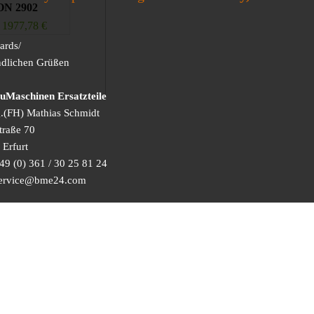
N 2902
1977,78
€
ards/
ndlichen Grüßen
Maschinen Ersatzteile
g.(FH) Mathias Schmidt
traße 70
Erfurt
49 (0) 361 / 30 25 81 24
 service@bme24.com