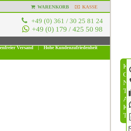
WARENKORB
KASSE
+49 (0) 361 / 30 25 81 24
+49 (0) 179 / 425 50 98
tenfreier Versand
|
Hohe Kundenzufriedenheit
K
O
N
T
A
K
T