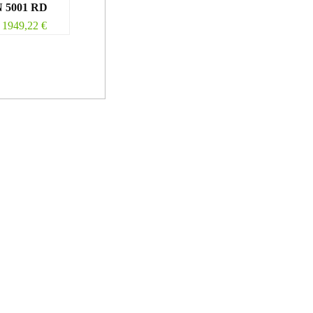
 5001 RD
1949,22
€