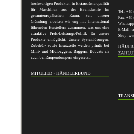
hochwertigen Produkten in Erstausrüsterqualität
für Maschinen aus der Bauindustrie im
Tel.:
+49 
gesamteuropäischen Raum. Seit unserer
Fax:
+49 
Gründung arbeiten wir eng mit international
Whatsap
führenden Herstellern zusammen, was uns eine
E-Mail:
s
attraktive Preis-Leistungs-Politik für unsere
Shop:
www
Produkte ermöglicht. Unsere Systemlösungen,
Zubehör- sowie Ersatzteile werden primär bei
HÄUFI
Mini- und Midibaggern, Baggern, Bobcats als
ZAHLU
auch bei Raupendumpern eingesetzt.
MITGLIED - HÄNDLERBUND
TRANSP