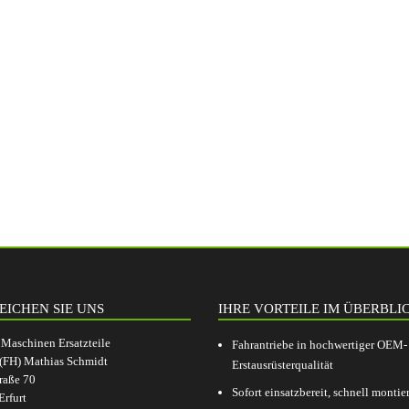
EICHEN SIE UNS
IHRE VORTEILE IM ÜBERBLI
aschinen Ersatzteile
Fahrantriebe in hochwertiger OEM-
.(FH) Mathias Schmidt
Erstausrüsterqualität
raße 70
Sofort einsatzbereit, schnell montier
rfurt