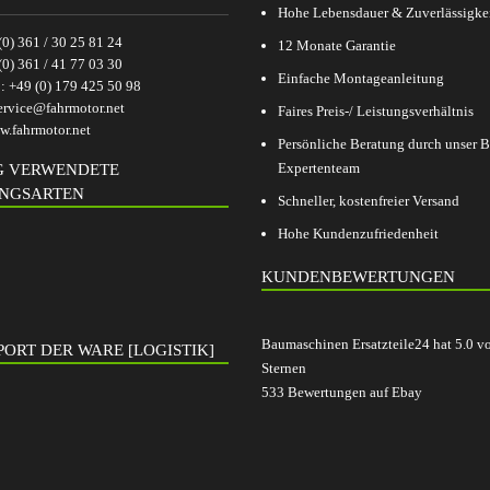
Hohe Lebensdauer & Zuverlässigke
(0) 361 / 30 25 81 24
12 Monate Garantie
(0) 361 / 41 77 03 30
Einfache Montageanleitung
p:
+49 (0) 179 425 50 98
ervice@fahrmotor.net
Faires Preis-/ Leistungsverhältnis
.fahrmotor.net
Persönliche Beratung durch unser
Expertenteam
G VERWENDETE
NGSARTEN
Schneller, kostenfreier Versand
Hohe Kundenzufriedenheit
KUNDENBEWERTUNGEN
Baumaschinen Ersatzteile24
hat
5.0
v
ORT DER WARE [LOGISTIK]
Sternen
533
Bewertungen auf Ebay