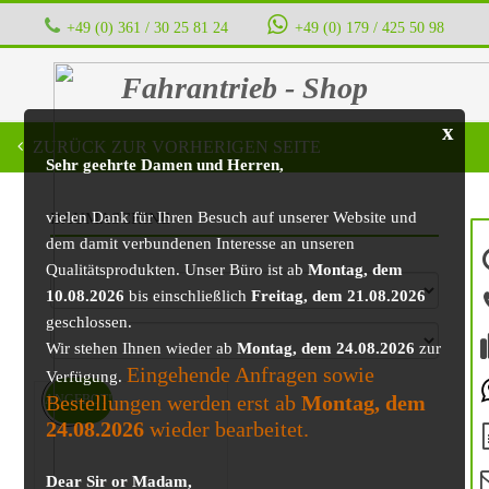
+49 (0) 361 / 30 25 81 24
‭ ‭ ‭ ‭
+49 (0) 179 / 425 50 98
Fahrantrieb - Shop
x
ZURÜCK ZUR VORHERIGEN SEITE
Sehr geehrte Damen und Herren,
vielen Dank für Ihren Besuch auf unserer Website und
BAUMASCHINE
dem damit verbundenen Interesse an unseren
Qualitätsprodukten. Unser Büro ist ab
Montag, dem
10.08.2026
bis einschließlich
Freitag, dem 21.08.2026
geschlossen.
Wir stehen Ihnen wieder ab
Montag, dem 24.08.2026
zur
Eingehende Anfragen sowie
Verfügung.
Bestellungen werden erst ab
Montag, dem
ANGEBOT!
24.08.2026
wieder bearbeitet.
Dear Sir or Madam,