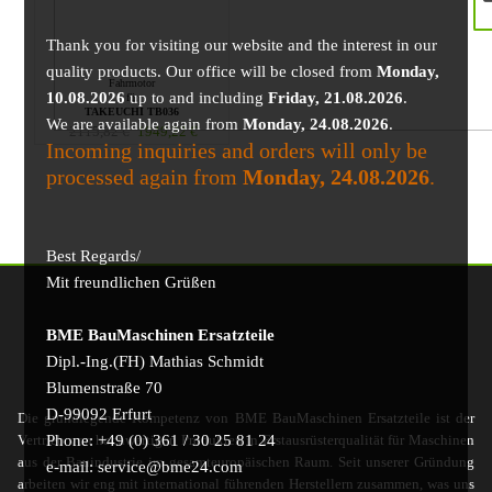
Thank you for visiting our website and the interest in our
quality products. Our office will be closed from
Monday,
Fahrmotor
10.08.2026
up to and including
Friday, 21.08.2026
.
für
TAKEUCHI TB036
We are available again from
Monday, 24.08.2026
.
2115,82
€
1949,22
€
Incoming inquiries and orders will only be
processed again from
Monday, 24.08.2026
.
Best Regards/
Mit freundlichen Grüßen
BME BauMaschinen Ersatzteile
Dipl.-Ing.(FH) Mathias Schmidt
Blumenstraße 70
D-99092 Erfurt
Die grundlegende Kompetenz von BME BauMaschinen Ersatzteile ist der
Phone: +49 (0) 361 / 30 25 81 24
Vertrieb von hochwertigen Produkten in Erstausrüsterqualität für Maschinen
aus der Bauindustrie im gesamteuropäischen Raum. Seit unserer Gründung
e-mail: service@bme24.com
arbeiten wir eng mit international führenden Herstellern zusammen, was uns