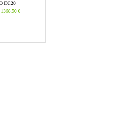
O EC20
1368,50
€