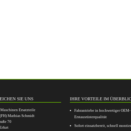
EICHEN SIE UNS
IHRE VORTEILE IM ÜBERBLI
aschinen Ersatzteile
Fahrantriebe in hochwertiger OEM-
.(FH) Mathias Schmidt
Erstausrüsterqualität
raße 70
Sofort einsatzbereit, schnell montier
rfurt