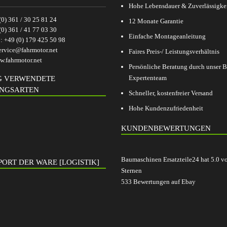
Hohe Lebensdauer & Zuverlässigke
(0) 361 / 30 25 81 24
12 Monate Garantie
(0) 361 / 41 77 03 30
Einfache Montageanleitung
p:
+49 (0) 179 425 50 98
ervice@fahrmotor.net
Faires Preis-/ Leistungsverhältnis
.fahrmotor.net
Persönliche Beratung durch unser
Expertenteam
G VERWENDETE
NGSARTEN
Schneller, kostenfreier Versand
Hohe Kundenzufriedenheit
KUNDENBEWERTUNGEN
Baumaschinen Ersatzteile24
hat
5.0
v
ORT DER WARE [LOGISTIK]
Sternen
533
Bewertungen auf Ebay