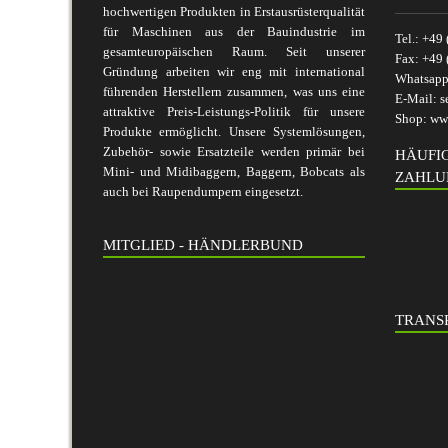
hochwertigen Produkten in Erstausrüsterqualität
für Maschinen aus der Bauindustrie im
Tel.:
+49 
gesamteuropäischen Raum. Seit unserer
Fax:
+49 
Gründung arbeiten wir eng mit international
Whatsap
führenden Herstellern zusammen, was uns eine
E-Mail:
s
attraktive Preis-Leistungs-Politik für unsere
Shop:
www
Produkte ermöglicht. Unsere Systemlösungen,
Zubehör- sowie Ersatzteile werden primär bei
HÄUFI
Mini- und Midibaggern, Baggern, Bobcats als
ZAHLU
auch bei Raupendumpern eingesetzt.
MITGLIED - HÄNDLERBUND
TRANSP