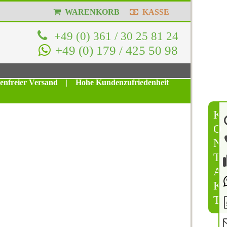
WARENKORB
KASSE
+49 (0) 361 / 30 25 81 24
+49 (0) 179 / 425 50 98
tenfreier Versand
|
Hohe Kundenzufriedenheit
K
O
N
T
A
K
T