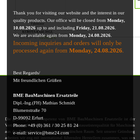
Thank you for visiting our website and the interest in our
quality products. Our office will be closed from
Monday,
Fahrmotor
10.08.2026
up to and including
Friday, 21.08.2026
.
für
KUBOTA KX41-3SGL
We are available again from
Monday, 24.08.2026
.
1372,07
€
1259,02
€
Incoming inquiries and orders will only be
processed again from
Monday, 24.08.2026
.
Best Regards/
Mit freundlichen Grüßen
BME BauMaschinen Ersatzteile
Dipl.-Ing.(FH) Mathias Schmidt
Blumenstraße 70
D-99092 Erfurt
Die grundlegende Kompetenz von BME BauMaschinen Ersatzteile ist der
Phone: +49 (0) 361 / 30 25 81 24
Vertrieb von hochwertigen Produkten in Erstausrüsterqualität für Maschinen
aus der Bauindustrie im gesamteuropäischen Raum. Seit unserer Gründung
e-mail: service@bme24.com
arbeiten wir eng mit international führenden Herstellern zusammen, was uns