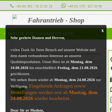
+49 (0) 361 / 30 25 81 24
‭ ‭ ‭ ‭
+49 (0) 179 / 425 50 98
Fahrantrieb - Shop
x
ZURÜCK ZUR VORHERIGEN SEITE
Sehr geehrte Damen und Herren,
vielen Dank für Ihren Besuch auf unserer Website und
BAUMASCHINE
dem damit verbundenen Interesse an unseren
Qualitätsprodukten. Unser Büro ist ab
Montag, dem
10.08.2026
bis einschließlich
Freitag, dem 21.08.2026
geschlossen.
Wir stehen Ihnen wieder ab
Montag, dem 24.08.2026
zur
Eingehende Anfragen sowie
Verfügung.
Bestellungen werden erst ab
Montag, dem
ANGEBOT!
24.08.2026
wieder bearbeitet.
Dear Sir or Madam,