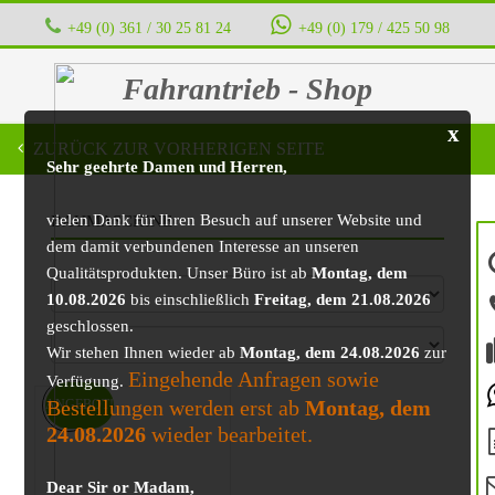
+49 (0) 361 / 30 25 81 24
‭ ‭ ‭ ‭
+49 (0) 179 / 425 50 98
Fahrantrieb - Shop
x
ZURÜCK ZUR VORHERIGEN SEITE
Sehr geehrte Damen und Herren,
vielen Dank für Ihren Besuch auf unserer Website und
BAUMASCHINE
dem damit verbundenen Interesse an unseren
Qualitätsprodukten. Unser Büro ist ab
Montag, dem
10.08.2026
bis einschließlich
Freitag, dem 21.08.2026
geschlossen.
Wir stehen Ihnen wieder ab
Montag, dem 24.08.2026
zur
Eingehende Anfragen sowie
Verfügung.
Bestellungen werden erst ab
Montag, dem
ANGEBOT!
24.08.2026
wieder bearbeitet.
Dear Sir or Madam,