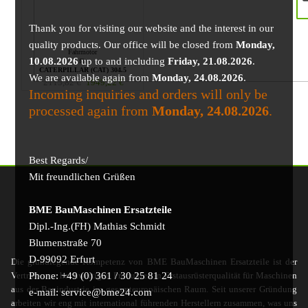
Thank you for visiting our website and the interest in our
quality products. Our office will be closed from
Monday,
Fahrmotor
10.08.2026
up to and including
Friday, 21.08.2026
.
für
CATERPILLAR (CAT) 304.5
We are available again from
Monday, 24.08.2026
.
2115,82
€
1949,22
€
Incoming inquiries and orders will only be
processed again from
Monday, 24.08.2026
.
Best Regards/
Mit freundlichen Grüßen
BME BauMaschinen Ersatzteile
Dipl.-Ing.(FH) Mathias Schmidt
Blumenstraße 70
D-99092 Erfurt
Die grundlegende Kompetenz von BME BauMaschinen Ersatzteile ist der
Phone: +49 (0) 361 / 30 25 81 24
Vertrieb von hochwertigen Produkten in Erstausrüsterqualität für Maschinen
aus der Bauindustrie im gesamteuropäischen Raum. Seit unserer Gründung
e-mail: service@bme24.com
arbeiten wir eng mit international führenden Herstellern zusammen, was uns