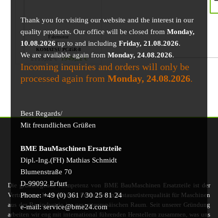
Thank you for visiting our website and the interest in our
quality products. Our office will be closed from
Monday,
Fahrmotor
10.08.2026
up to and including
Friday, 21.08.2026
.
für
KOMATSU PC45R-8
We are available again from
Monday, 24.08.2026
.
2115,82
€
1949,22
€
Incoming inquiries and orders will only be
processed again from
Monday, 24.08.2026
.
Best Regards/
Mit freundlichen Grüßen
BME BauMaschinen Ersatzteile
Dipl.-Ing.(FH) Mathias Schmidt
Blumenstraße 70
D-99092 Erfurt
Die grundlegende Kompetenz von BME BauMaschinen Ersatzteile ist der
Phone: +49 (0) 361 / 30 25 81 24
Vertrieb von hochwertigen Produkten in Erstausrüsterqualität für Maschinen
aus der Bauindustrie im gesamteuropäischen Raum. Seit unserer Gründung
e-mail: service@bme24.com
arbeiten wir eng mit international führenden Herstellern zusammen, was uns