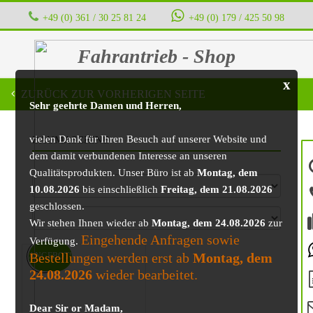
+49 (0) 361 / 30 25 81 24
‭ ‭ ‭ ‭
+49 (0) 179 / 425 50 98
Fahrantrieb - Shop
x
ZURÜCK ZUR VORHERIGEN SEITE
Sehr geehrte Damen und Herren,
vielen Dank für Ihren Besuch auf unserer Website und
BAUMASCHINE
dem damit verbundenen Interesse an unseren
Qualitätsprodukten. Unser Büro ist ab
Montag, dem
10.08.2026
bis einschließlich
Freitag, dem 21.08.2026
geschlossen.
Wir stehen Ihnen wieder ab
Montag, dem 24.08.2026
zur
Eingehende Anfragen sowie
Verfügung.
Bestellungen werden erst ab
Montag, dem
ANGEBOT!
24.08.2026
wieder bearbeitet.
Dear Sir or Madam,