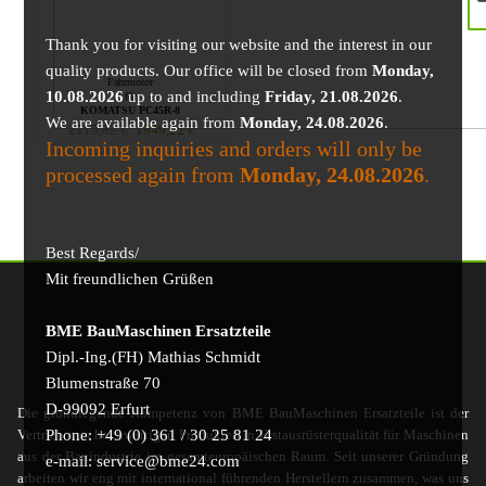
Thank you for visiting our website and the interest in our
quality products. Our office will be closed from
Monday,
Fahrmotor
10.08.2026
up to and including
Friday, 21.08.2026
.
für
KOMATSU PC45R-8
We are available again from
Monday, 24.08.2026
.
2115,82
€
1949,22
€
Incoming inquiries and orders will only be
processed again from
Monday, 24.08.2026
.
Best Regards/
Mit freundlichen Grüßen
BME BauMaschinen Ersatzteile
Dipl.-Ing.(FH) Mathias Schmidt
Blumenstraße 70
D-99092 Erfurt
Die grundlegende Kompetenz von BME BauMaschinen Ersatzteile ist der
Phone: +49 (0) 361 / 30 25 81 24
Vertrieb von hochwertigen Produkten in Erstausrüsterqualität für Maschinen
aus der Bauindustrie im gesamteuropäischen Raum. Seit unserer Gründung
e-mail: service@bme24.com
arbeiten wir eng mit international führenden Herstellern zusammen, was uns