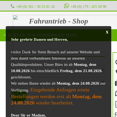
+49 (0) 361 / 30 25 81 24
‭ ‭ ‭ ‭
+49 (0) 179 / 425 50 98
Fahrantrieb - Shop
x
ZURÜCK ZUR VORHERIGEN SEITE
Sehr geehrte Damen und Herren,
vielen Dank für Ihren Besuch auf unserer Website und
BAUMASCHINE
dem damit verbundenen Interesse an unseren
Qualitätsprodukten. Unser Büro ist ab
Montag, dem
10.08.2026
bis einschließlich
Freitag, dem 21.08.2026
geschlossen.
Wir stehen Ihnen wieder ab
Montag, dem 24.08.2026
zur
Eingehende Anfragen sowie
Verfügung.
Bestellungen werden erst ab
Montag, dem
ANGEBOT!
24.08.2026
wieder bearbeitet.
Dear Sir or Madam,