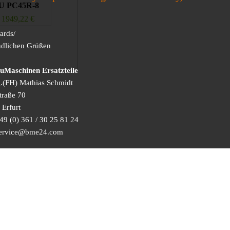
 PC45R-8
1949,22
€
ards/
ndlichen Grüßen
Maschinen Ersatzteile
g.(FH) Mathias Schmidt
traße 70
Erfurt
49 (0) 361 / 30 25 81 24
 service@bme24.com