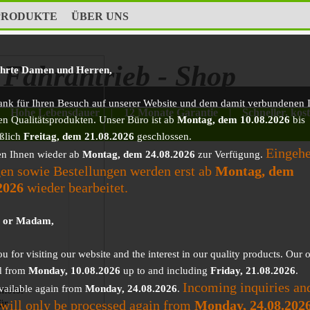
PRODUKTE
ÜBER UNS
Fahrantrieb - Shop
ehrte Damen und Herren,
ank für Ihren Besuch auf unserer Website und dem damit verbundenen I
Hohe Lebensdauer
|
12 Monate Garantie
|
Schneller, kos
en Qualitätsprodukten. Unser Büro ist ab
Montag, dem 10.08.2026
bis
eßlich
Freitag, dem 21.08.2026
geschlossen.
Eingeh
en Ihnen wieder ab
Montag, dem 24.08.2026
zur Verfügung.
en sowie Bestellungen werden erst ab
Montag, dem
2026
wieder bearbeitet.
r or Madam,
 for visiting our website and the interest in our quality products. Our o
d from
Monday, 10.08.2026
up to and including
Friday, 21.08.2026
.
Incoming inquiries an
vailable again from
Monday, 24.08.2026
.
motor
 will only be processed again from
Monday, 24.08.202
ür