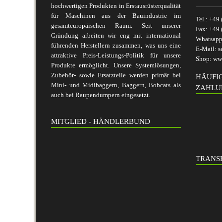
hochwertigen Produkten in Erstausrüsterqualität
für Maschinen aus der Bauindustrie im
Tel.:
+49 
gesamteuropäischen Raum. Seit unserer
Fax:
+49 
Gründung arbeiten wir eng mit international
Whatsap
führenden Herstellern zusammen, was uns eine
E-Mail:
s
attraktive Preis-Leistungs-Politik für unsere
Shop:
www
Produkte ermöglicht. Unsere Systemlösungen,
Zubehör- sowie Ersatzteile werden primär bei
HÄUFI
Mini- und Midibaggern, Baggern, Bobcats als
ZAHLU
auch bei Raupendumpern eingesetzt.
MITGLIED - HÄNDLERBUND
TRANSP