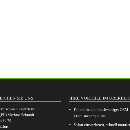
EICHEN SIE UNS
IHRE VORTEILE IM ÜBERBLI
aschinen Ersatzteile
Fahrantriebe in hochwertiger OEM-
.(FH) Mathias Schmidt
Erstausrüsterqualität
raße 70
Sofort einsatzbereit, schnell montier
rfurt