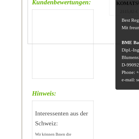
Kundenbewertungen:
KOMATSU
2115,82
€
Best Reg
Mit freu
BME Bau
Dipl.-In
Blumens
D-99092 
Phone: +
e-mail:
Hinweis:
Interessenten aus der
Schweiz:
Wir können Ihnen die