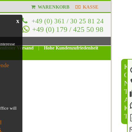
WARENKORB
KASSE
+49 (0) 361 / 30 25 81 24
x
+49 (0) 179 / 425 50 98
nteresse
tenfreier Versand
|
Hohe Kundenzufriedenheit
ende
K
O
N
T
A
K
ffice will
T
d
6
.