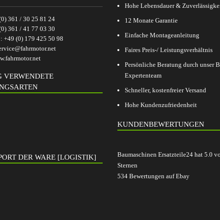
Hohe Lebensdauer & Zuverlässigke
(0) 361 / 30 25 81 24
12 Monate Garantie
(0) 361 / 41 77 03 30
Einfache Montageanleitung
p:
+49 (0) 179 425 50 98
ervice@fahrmotor.net
Faires Preis-/ Leistungsverhältnis
.fahrmotor.net
Persönliche Beratung durch unser
Expertenteam
G VERWENDETE
NGSARTEN
Schneller, kostenfreier Versand
Hohe Kundenzufriedenheit
KUNDENBEWERTUNGEN
Baumaschinen Ersatzteile24
hat
5.0
v
ORT DER WARE [LOGISTIK]
Sternen
534
Bewertungen auf Ebay