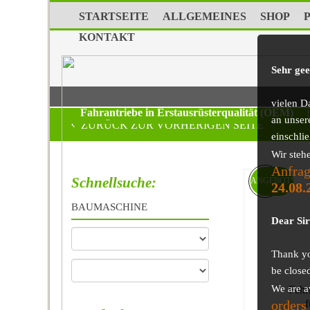
STARTSEITE
ALLGEMEINES
SHOP
KONTAKT
Sehr ge
vielen D
Fahrantriebe in Erstausrüsterqualität (OEM)
|
an unser
ZURÜCK ZUR VORHERIGEN SEITE
einschli
Wir steh
Anfrag
Schnellsuche:
ANGEBOT!
24.08.
BAUMASCHINE
Dear Si
Thank you
be close
We are a
Fahr
orders
f