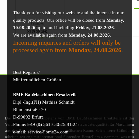
Thank you for visiting our website and the interest in our
quality products. Our office will be closed from
Monday,
Fahrmotor
10.08.2026
up to and including
Friday, 21.08.2026
.
für
NEUSON 2902
We are available again from
Monday, 24.08.2026
.
2145,57
€
1977,78
€
Incoming inquiries and orders will only be
processed again from
Monday, 24.08.2026
.
Best Regards/
Mit freundlichen Grüßen
BME BauMaschinen Ersatzteile
Dipl.-Ing.(FH) Mathias Schmidt
Blumenstraße 70
D-99092 Erfurt
Die grundlegende Kompetenz von BME BauMaschinen Ersatzteile ist der
Phone: +49 (0) 361 / 30 25 81 24
Vertrieb von hochwertigen Produkten in Erstausrüsterqualität für Maschinen
aus der Bauindustrie im gesamteuropäischen Raum. Seit unserer Gründung
e-mail: service@bme24.com
arbeiten wir eng mit international führenden Herstellern zusammen, was uns