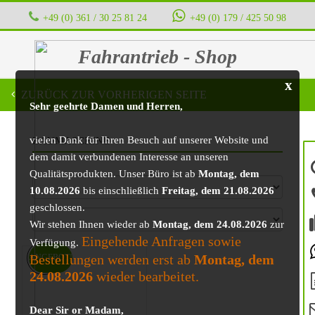
+49 (0) 361 / 30 25 81 24
‭ ‭ ‭ ‭
+49 (0) 179 / 425 50 98
Fahrantrieb - Shop
x
ZURÜCK ZUR VORHERIGEN SEITE
Sehr geehrte Damen und Herren,
vielen Dank für Ihren Besuch auf unserer Website und
BAUMASCHINE
dem damit verbundenen Interesse an unseren
Qualitätsprodukten. Unser Büro ist ab
Montag, dem
10.08.2026
bis einschließlich
Freitag, dem 21.08.2026
geschlossen.
Wir stehen Ihnen wieder ab
Montag, dem 24.08.2026
zur
Eingehende Anfragen sowie
Verfügung.
Bestellungen werden erst ab
Montag, dem
ANGEBOT!
24.08.2026
wieder bearbeitet.
Dear Sir or Madam,