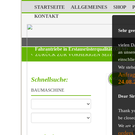
STARTSEITE
ALLGEMEINES
SHOP
KONTAKT
Sehr ge
vielen D
Fahrantriebe in Erstausrüsterqualität (OEM)
|
an unser
ZURÜCK ZUR VORHERIGEN SEITE
einschli
Wir steh
Anfrag
Schnellsuche:
ANGEBOT!
24.08.
BAUMASCHINE
Dear Si
Thank you
be close
We are a
Fahr
orders
f