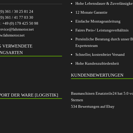
Hohe Lebensdauer & Zuverlässigke
(0) 361 / 30 25 81 24
12 Monate Garantie
(0) 361 / 41 77 03 30
Einfache Montageanleitung
p:
+49 (0) 179 425 50 98
ervice@fahrmotor.net
Faires Preis-/ Leistungsverhältnis
.fahrmotor.net
Persönliche Beratung durch unser
Expertenteam
G VERWENDETE
NGSARTEN
Schneller, kostenfreier Versand
Hohe Kundenzufriedenheit
KUNDENBEWERTUNGEN
Baumaschinen Ersatzteile24
hat
5.0
v
ORT DER WARE [LOGISTIK]
Sternen
534
Bewertungen auf Ebay