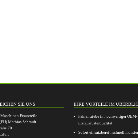
EICHEN SIE UNS
IHRE VORTEILE IM ÜBERBLI
aschinen Ersatzteile
Fahrantriebe in hochwertiger OEM-
.(FH) Mathias Schmidt
Erstausrüsterqualität
raße 70
Sofort einsatzbereit, schnell montier
rfurt