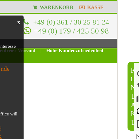
WARENKORB
KASSE
+49 (0) 361 / 30 25 81 24
x
+49 (0) 179 / 425 50 98
nteresse
tenfreier Versand
|
Hohe Kundenzufriedenheit
ende
K
O
N
T
A
K
ffice will
T
d
6
.