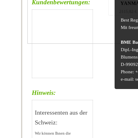
Kundenbewertungen:
YANMA
2115,82
€
Best Reg
Mit freu
BME Bau
Dipl.-In
Blumens
D-99092 
Phone: +
e-mail:
Hinweis:
Interessenten aus der
Schweiz:
Wir können Ihnen die