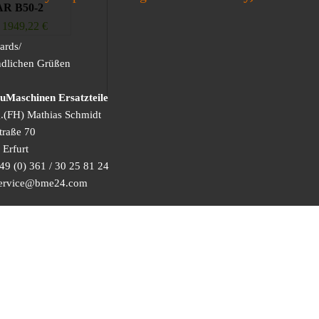
R B50-2
1949,22
€
ards/
ndlichen Grüßen
Maschinen Ersatzteile
g.(FH) Mathias Schmidt
traße 70
Erfurt
49 (0) 361 / 30 25 81 24
 service@bme24.com