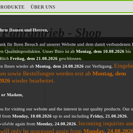
PRODUKTE
ÜBER UNS
Fahrantrieb - Shop
ehrte Damen und Herren,
ank für Ihren Besuch auf unserer Website und dem damit verbundenen I
Hohe Lebensdauer
|
12 Monate Garantie
|
Schneller, kos
en Qualitätsprodukten. Unser Büro ist ab
Montag, dem 10.08.2026
bis
eßlich
Freitag, dem 21.08.2026
geschlossen.
Eingeh
en Ihnen wieder ab
Montag, dem 24.08.2026
zur Verfügung.
en sowie Bestellungen werden erst ab
Montag, dem
2026
wieder bearbeitet.
r or Madam,
 for visiting our website and the interest in our quality products. Our o
d from
Monday, 10.08.2026
up to and including
Friday, 21.08.2026
.
Incoming inquiries an
vailable again from
Monday, 24.08.2026
.
motor
 will only be processed again from
Monday, 24.08.202
ür