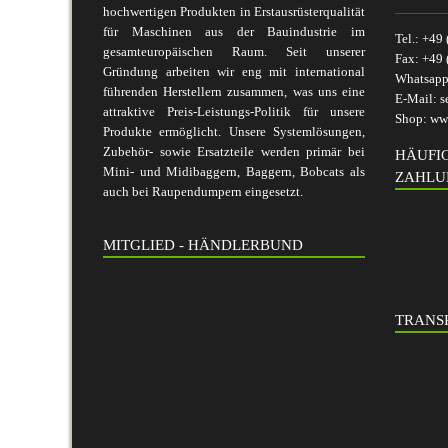
hochwertigen Produkten in Erstausrüsterqualität
für Maschinen aus der Bauindustrie im
Tel.:
+49 
gesamteuropäischen Raum. Seit unserer
Fax:
+49 
Gründung arbeiten wir eng mit international
Whatsap
führenden Herstellern zusammen, was uns eine
E-Mail:
s
attraktive Preis-Leistungs-Politik für unsere
Shop:
www
Produkte ermöglicht. Unsere Systemlösungen,
Zubehör- sowie Ersatzteile werden primär bei
HÄUFI
Mini- und Midibaggern, Baggern, Bobcats als
ZAHLU
auch bei Raupendumpern eingesetzt.
MITGLIED - HÄNDLERBUND
TRANSP