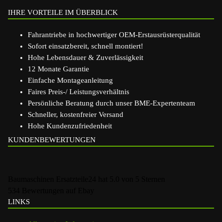
IHRE VORTEILE IM ÜBERBLICK
Fahrantriebe in hochwertiger OEM-Erstausrüsterqualität
Sofort einsatzbereit, schnell montiert!
Hohe Lebensdauer & Zuverlässigkeit
12 Monate Garantie
Einfache Montageanleitung
Faires Preis-/ Leistungsverhältnis
Persönliche Beratung durch unser BME-Expertenteam
Schneller, kostenfreier Versand
Hohe Kundenzufriedenheit
KUNDENBEWERTUNGEN
Baumaschinen Ersatzteile24
hat
5.0
von
5
Sternen
534
Bewertungen auf Ebay
LINKS