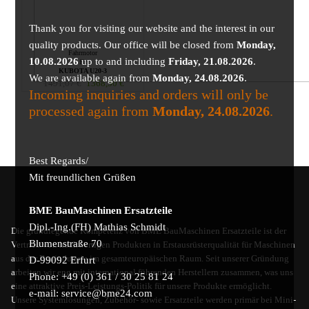
Thank you for visiting our website and the interest in our
quality products. Our office will be closed from
Monday,
Fahrmotor
10.08.2026
up to and including
Friday, 21.08.2026
.
für
KUBOTA U20-3
We are available again from
Monday, 24.08.2026
.
1491,07
€
1368,50
€
Incoming inquiries and orders will only be
processed again from
Monday, 24.08.2026
.
Best Regards/
Mit freundlichen Grüßen
BME BauMaschinen Ersatzteile
Dipl.-Ing.(FH) Mathias Schmidt
Die grundlegende Kompetenz von BME BauMaschinen Ersatzteile ist der
Blumenstraße 70
Vertrieb von hochwertigen Produkten in Erstausrüsterqualität für Maschinen
aus der Bauindustrie im gesamteuropäischen Raum. Seit unserer Gründung
D-99092 Erfurt
arbeiten wir eng mit international führenden Herstellern zusammen, was uns
Phone: +49 (0) 361 / 30 25 81 24
eine attraktive Preis-Leistungs-Politik für unsere Produkte ermöglicht.
e-mail: service@bme24.com
Unsere Systemlösungen, Zubehör- sowie Ersatzteile werden primär bei Mini-