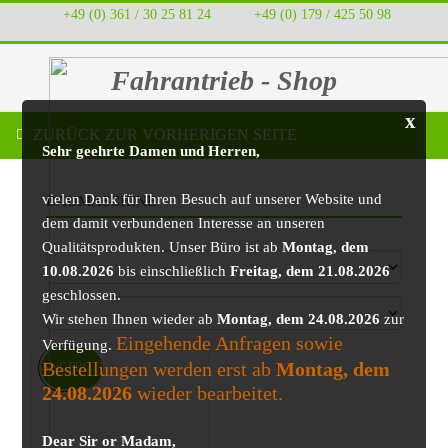
+49 (0) 361 / 30 25 81 24
‭ ‭ ‭ ‭
+49 (0) 179 / 425 50 98
Fahrantrieb - Shop
x
ZURÜCK ZUR VORHERIGEN SEITE
Sehr geehrte Damen und Herren,
vielen Dank für Ihren Besuch auf unserer Website und
BAUMASCHINE
dem damit verbundenen Interesse an unseren
Qualitätsprodukten. Unser Büro ist ab
Montag, dem
10.08.2026
bis einschließlich
Freitag, dem 21.08.2026
geschlossen.
Wir stehen Ihnen wieder ab
Montag, dem 24.08.2026
zur
Eingehende Anfragen sowie
Verfügung.
Bestellungen werden erst ab
Montag, dem
ANGEBOT!
24.08.2026
wieder bearbeitet.
Dear Sir or Madam,