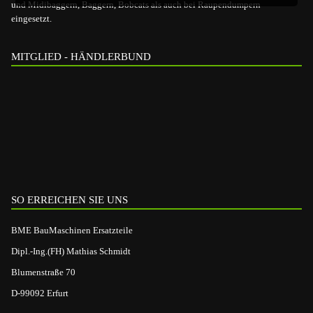
und Midibaggern, Baggern, Bobcats als auch bei Raupendumpern
eingesetzt.
MITGLIED - HÄNDLERBUND
SO ERREICHEN SIE UNS
BME BauMaschinen Ersatzteile
Dipl.-Ing.(FH) Mathias Schmidt
Blumenstraße 70
D-99092 Erfurt