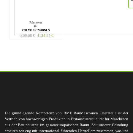
Fahrmotor
für
VOLVO EC240BNLS
4369,68
€
4124,54
€
Die grundlegende Kompetenz von BME BauMaschinen Ersatzteile ist der
Vertrieb von hochwertigen Produkten in Erstausrüsterqualität für Maschinen
aus der Bauindustrie im gesamteuropäischen Raum. Seit unserer Gründung
arbeiten wir eng mit international führenden Herstellern zusammen, was uns