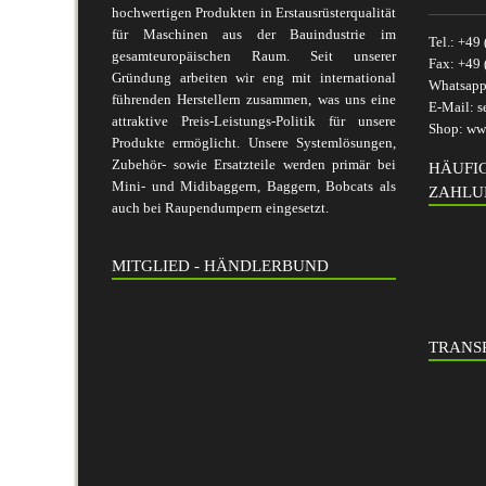
hochwertigen Produkten in Erstausrüsterqualität
für Maschinen aus der Bauindustrie im
Tel.:
+49 
gesamteuropäischen Raum. Seit unserer
Fax:
+49 
Gründung arbeiten wir eng mit international
Whatsap
führenden Herstellern zusammen, was uns eine
E-Mail:
s
attraktive Preis-Leistungs-Politik für unsere
Shop:
www
Produkte ermöglicht. Unsere Systemlösungen,
Zubehör- sowie Ersatzteile werden primär bei
HÄUFI
Mini- und Midibaggern, Baggern, Bobcats als
ZAHLU
auch bei Raupendumpern eingesetzt.
MITGLIED - HÄNDLERBUND
TRANSP