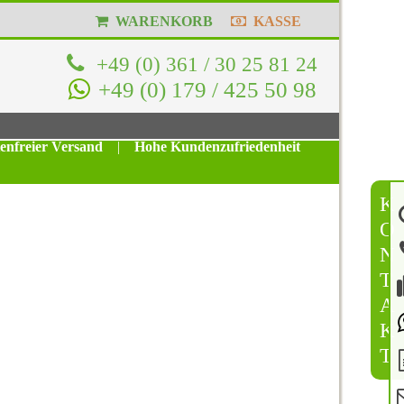
WARENKORB
KASSE
+49 (0) 361 / 30 25 81 24
+49 (0) 179 / 425 50 98
tenfreier Versand
|
Hohe Kundenzufriedenheit
K
O
N
T
A
K
T