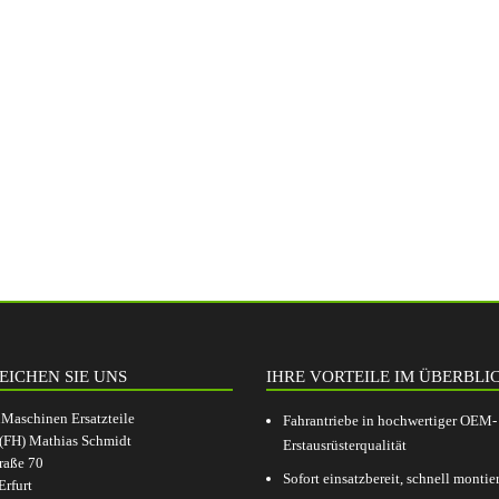
EICHEN SIE UNS
IHRE VORTEILE IM ÜBERBLI
aschinen Ersatzteile
Fahrantriebe in hochwertiger OEM-
.(FH) Mathias Schmidt
Erstausrüsterqualität
raße 70
Sofort einsatzbereit, schnell montier
rfurt