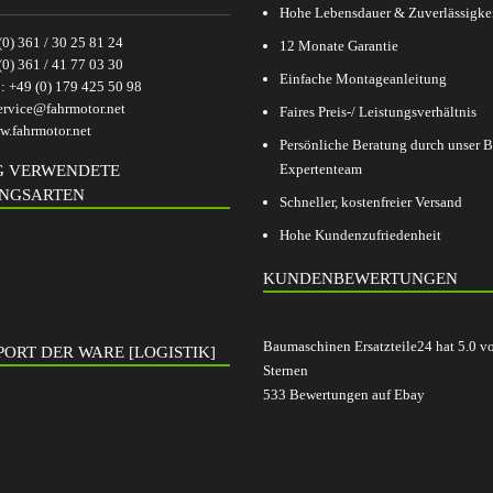
Hohe Lebensdauer & Zuverlässigke
(0) 361 / 30 25 81 24
12 Monate Garantie
(0) 361 / 41 77 03 30
Einfache Montageanleitung
p:
+49 (0) 179 425 50 98
ervice@fahrmotor.net
Faires Preis-/ Leistungsverhältnis
.fahrmotor.net
Persönliche Beratung durch unser
Expertenteam
G VERWENDETE
NGSARTEN
Schneller, kostenfreier Versand
Hohe Kundenzufriedenheit
KUNDENBEWERTUNGEN
Baumaschinen Ersatzteile24
hat
5.0
v
ORT DER WARE [LOGISTIK]
Sternen
533
Bewertungen auf Ebay