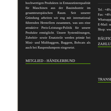
hochwertigen Produkten in Erstausrüsterqualität
für Maschinen aus der Bauindustrie im
Tel.:
+49 
gesamteuropäischen Raum. Seit unserer
Fax:
+49 
Gründung arbeiten wir eng mit international
Whatsap
führenden Herstellern zusammen, was uns eine
E-Mail:
s
attraktive Preis-Leistungs-Politik für unsere
Shop:
www
Produkte ermöglicht. Unsere Systemlösungen,
Zubehör- sowie Ersatzteile werden primär bei
HÄUFI
Mini- und Midibaggern, Baggern, Bobcats als
ZAHLU
auch bei Raupendumpern eingesetzt.
MITGLIED - HÄNDLERBUND
TRANSP