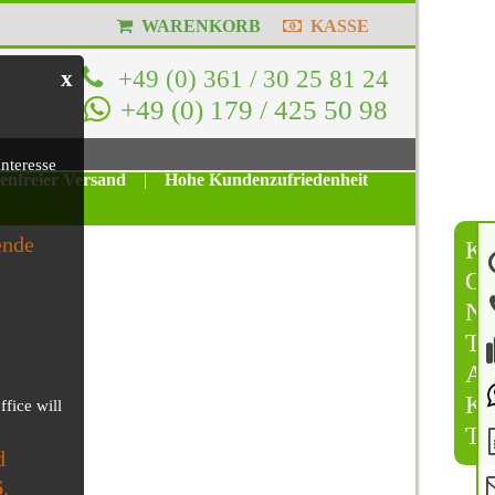
WARENKORB
KASSE
+49 (0) 361 / 30 25 81 24
x
+49 (0) 179 / 425 50 98
nteresse
tenfreier Versand
|
Hohe Kundenzufriedenheit
ende
K
O
N
T
A
K
ffice will
T
d
6
.