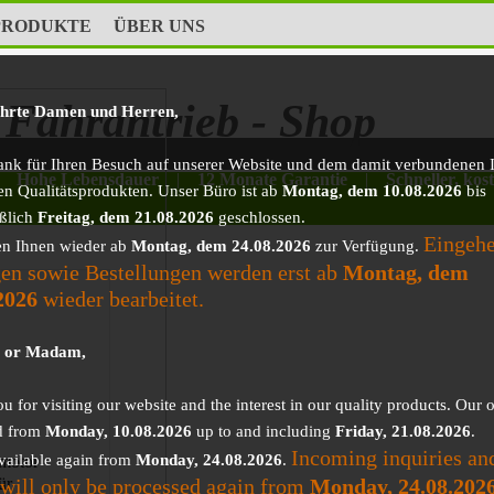
PRODUKTE
ÜBER UNS
Fahrantrieb - Shop
ehrte Damen und Herren,
ank für Ihren Besuch auf unserer Website und dem damit verbundenen I
Hohe Lebensdauer
|
12 Monate Garantie
|
Schneller, kos
en Qualitätsprodukten. Unser Büro ist ab
Montag, dem 10.08.2026
bis
eßlich
Freitag, dem 21.08.2026
geschlossen.
Eingeh
en Ihnen wieder ab
Montag, dem 24.08.2026
zur Verfügung.
en sowie Bestellungen werden erst ab
Montag, dem
2026
wieder bearbeitet.
r or Madam,
 for visiting our website and the interest in our quality products. Our o
d from
Monday, 10.08.2026
up to and including
Friday, 21.08.2026
.
Incoming inquiries an
vailable again from
Monday, 24.08.2026
.
motor
 will only be processed again from
Monday, 24.08.202
ür