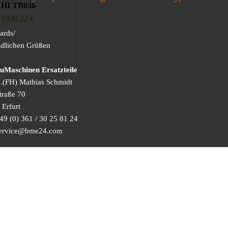
HI TB036
1949,22
€
ards/
ndlichen Grüßen
Maschinen Ersatzteile
g.(FH) Mathias Schmidt
traße 70
Erfurt
49 (0) 361 / 30 25 81 24
 service@bme24.com