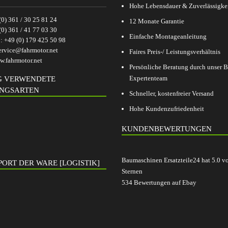
Hohe Lebensdauer & Zuverlässigke
(0) 361 / 30 25 81 24
12 Monate Garantie
(0) 361 / 41 77 03 30
Einfache Montageanleitung
p:
+49 (0) 179 425 50 98
ervice@fahrmotor.net
Faires Preis-/ Leistungsverhältnis
.fahrmotor.net
Persönliche Beratung durch unser
Expertenteam
G VERWENDETE
NGSARTEN
Schneller, kostenfreier Versand
Hohe Kundenzufriedenheit
KUNDENBEWERTUNGEN
Baumaschinen Ersatzteile24
hat
5.0
v
ORT DER WARE [LOGISTIK]
Sternen
534
Bewertungen auf Ebay