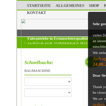
STARTSEITE
ALLGEMEINES
SHOP
KONTAKT
Sehr ge
vielen D
Fahrantriebe in Erstausrüsterqualität (OEM)
|
an unser
ZURÜCK ZUR VORHERIGEN SEITE
einschli
Wir steh
Anfrag
Schnellsuche:
ANGEBOT!
24.08.
BAUMASCHINE
Dear Si
Thank you
be close
We are a
Fahr
orders
f