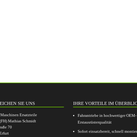
EICHEN SIE UNS
IHRE VORTEILE IM ÜBERBLI
aschinen Ersatzteile
Fahrantriebe in hochwertiger OEM-
.(FH) Mathias Schmidt
Erstausrüsterqualität
raße 70
Sofort einsatzbereit, schnell montier
rfurt