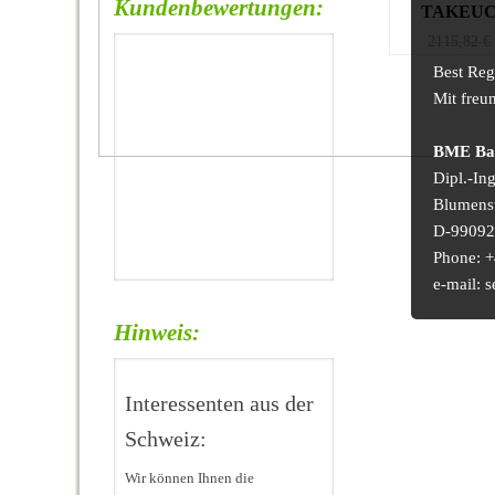
Kundenbewertungen:
TAKEUC
2115,82
€
Best Reg
Mit freu
BME Bau
Dipl.-In
Blumens
D-99092 
Phone: +
e-mail:
Hinweis:
Interessenten aus der
Schweiz:
Wir können Ihnen die