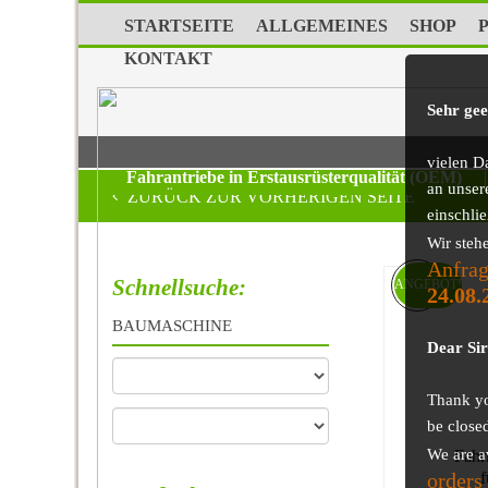
STARTSEITE
ALLGEMEINES
SHOP
KONTAKT
Sehr ge
vielen D
Fahrantriebe in Erstausrüsterqualität (OEM)
|
an unser
ZURÜCK ZUR VORHERIGEN SEITE
einschli
Wir steh
Anfrag
Schnellsuche:
ANGEBOT!
24.08.
BAUMASCHINE
Dear Si
Thank you
be close
We are a
Fahr
orders
f