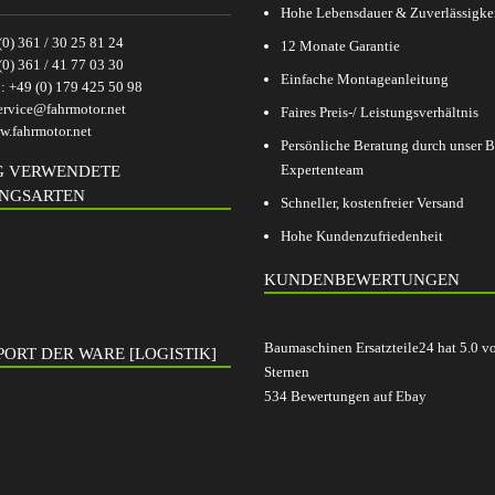
Hohe Lebensdauer & Zuverlässigke
(0) 361 / 30 25 81 24
12 Monate Garantie
(0) 361 / 41 77 03 30
Einfache Montageanleitung
p:
+49 (0) 179 425 50 98
ervice@fahrmotor.net
Faires Preis-/ Leistungsverhältnis
.fahrmotor.net
Persönliche Beratung durch unser
Expertenteam
G VERWENDETE
NGSARTEN
Schneller, kostenfreier Versand
Hohe Kundenzufriedenheit
KUNDENBEWERTUNGEN
Baumaschinen Ersatzteile24
hat
5.0
v
ORT DER WARE [LOGISTIK]
Sternen
534
Bewertungen auf Ebay