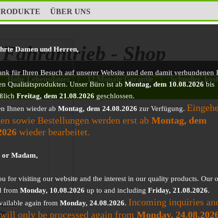
PRODUKTE
ÜBER UNS
Fahrantrieb - Shop
ehrte Damen und Herren,
ank für Ihren Besuch auf unserer Website und dem damit verbundenen I
Hohe Lebensdauer
|
12 Monate Garantie
|
Schneller, kos
en Qualitätsprodukten. Unser Büro ist ab
Montag, dem 10.08.2026
bis
eßlich
Freitag, dem 21.08.2026
geschlossen.
Eingeh
en Ihnen wieder ab
Montag, dem 24.08.2026
zur Verfügung.
en sowie Bestellungen werden erst ab
Montag, dem
2026
wieder bearbeitet.
r or Madam,
 for visiting our website and the interest in our quality products. Our o
d from
Monday, 10.08.2026
up to and including
Friday, 21.08.2026
.
Incoming inquiries an
vailable again from
Monday, 24.08.2026
.
motor
 will only be processed again from
Monday, 24.08.202
ür