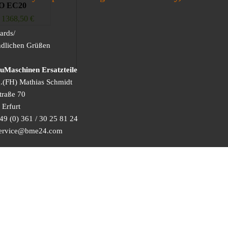
O EC20
1368,50
€
ards/
ndlichen Grüßen
Maschinen Ersatzteile
g.(FH) Mathias Schmidt
traße 70
Erfurt
49 (0) 361 / 30 25 81 24
 service@bme24.com