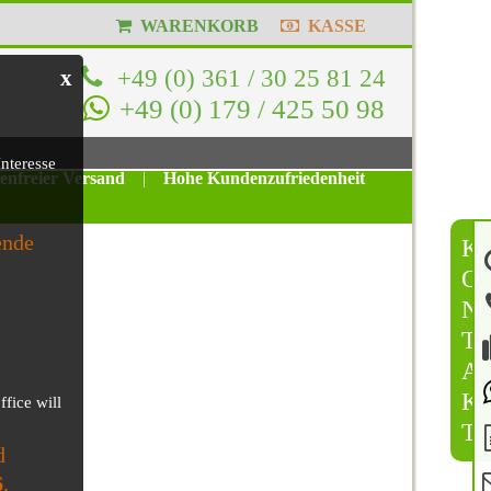
WARENKORB
KASSE
+49 (0) 361 / 30 25 81 24
x
+49 (0) 179 / 425 50 98
nteresse
tenfreier Versand
|
Hohe Kundenzufriedenheit
ende
K
O
N
T
A
K
ffice will
T
d
6
.