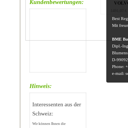
Kundenbewertungen:
VOLV
1491,07
€
Best Reg
Mit freu
BME Bau
Dipl.-In
Blumens
D-99092 
Phone: +
e-mail:
Hinweis:
Interessenten aus der
Schweiz:
Wir können Ihnen die