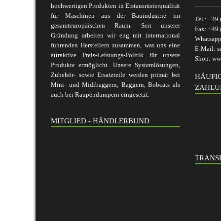
hochwertigen Produkten in Erstausrüsterqualität
für Maschinen aus der Bauindustrie im
Tel.:
+49 
gesamteuropäischen Raum. Seit unserer
Fax:
+49 
Gründung arbeiten wir eng mit international
Whatsap
führenden Herstellern zusammen, was uns eine
E-Mail:
s
attraktive Preis-Leistungs-Politik für unsere
Shop:
www
Produkte ermöglicht. Unsere Systemlösungen,
Zubehör- sowie Ersatzteile werden primär bei
HÄUFI
Mini- und Midibaggern, Baggern, Bobcats als
ZAHLU
auch bei Raupendumpern eingesetzt.
MITGLIED - HÄNDLERBUND
TRANSP