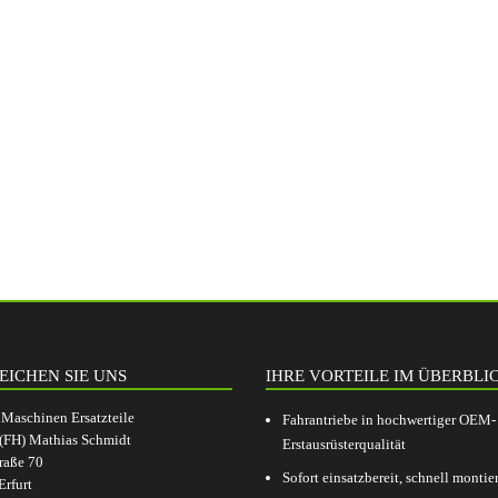
EICHEN SIE UNS
IHRE VORTEILE IM ÜBERBLI
aschinen Ersatzteile
Fahrantriebe in hochwertiger OEM-
.(FH) Mathias Schmidt
Erstausrüsterqualität
raße 70
Sofort einsatzbereit, schnell montier
rfurt