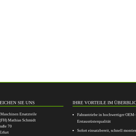
EICHEN SIE UNS
IHRE VORTEILE IM ÜBERBLI
aschinen Ersatzteile
Fahrantriebe in hochwertiger OEM-
.(FH) Mathias Schmidt
Erstausrüsterqualität
raße 70
Sofort einsatzbereit, schnell montier
rfurt