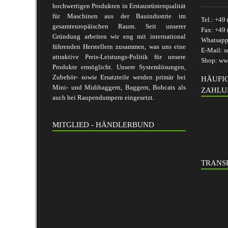
hochwertigen Produkten in Erstausrüsterqualität
für Maschinen aus der Bauindustrie im
Tel.:
+49 
gesamteuropäischen Raum. Seit unserer
Fax:
+49 
Gründung arbeiten wir eng mit international
Whatsap
führenden Herstellern zusammen, was uns eine
E-Mail:
s
attraktive Preis-Leistungs-Politik für unsere
Shop:
www
Produkte ermöglicht. Unsere Systemlösungen,
Zubehör- sowie Ersatzteile werden primär bei
HÄUFI
Mini- und Midibaggern, Baggern, Bobcats als
ZAHLU
auch bei Raupendumpern eingesetzt.
MITGLIED - HÄNDLERBUND
TRANSP