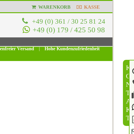
WARENKORB
KASSE
+49 (0) 361 / 30 25 81 24
+49 (0) 179 / 425 50 98
tenfreier Versand
|
Hohe Kundenzufriedenheit
K
O
N
T
A
K
T