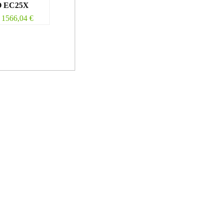
 EC25X
1566,04
€