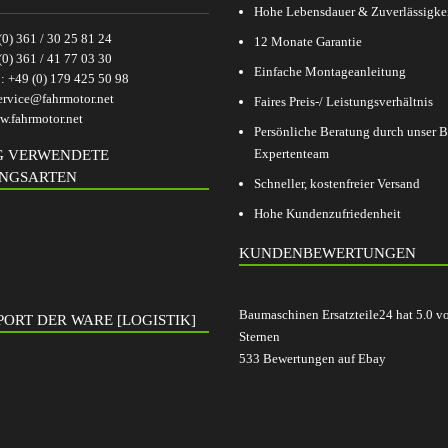
Hohe Lebensdauer & Zuverlässigke
(0) 361 / 30 25 81 24
12 Monate Garantie
(0) 361 / 41 77 03 30
Einfache Montageanleitung
p:
+49 (0) 179 425 50 98
ervice@fahrmotor.net
Faires Preis-/ Leistungsverhältnis
.fahrmotor.net
Persönliche Beratung durch unser
Expertenteam
G VERWENDETE
NGSARTEN
Schneller, kostenfreier Versand
Hohe Kundenzufriedenheit
KUNDENBEWERTUNGEN
Baumaschinen Ersatzteile24
hat
5.0
v
ORT DER WARE [LOGISTIK]
Sternen
533
Bewertungen auf Ebay