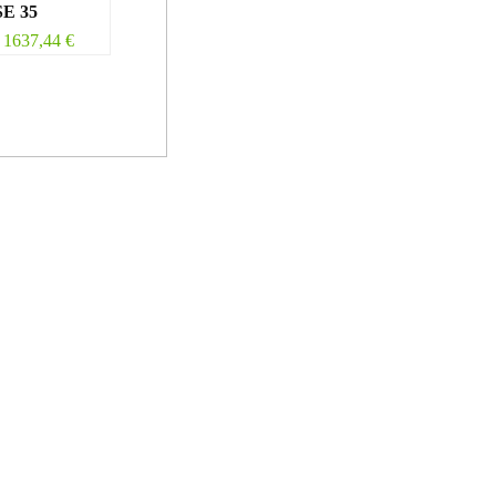
E 35
1637,44
€