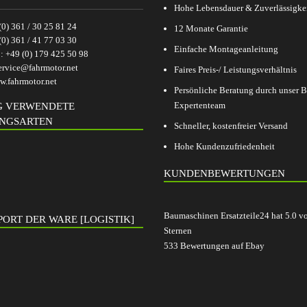
Hohe Lebensdauer & Zuverlässigke
(0) 361 / 30 25 81 24
12 Monate Garantie
(0) 361 / 41 77 03 30
Einfache Montageanleitung
p:
+49 (0) 179 425 50 98
ervice@fahrmotor.net
Faires Preis-/ Leistungsverhältnis
.fahrmotor.net
Persönliche Beratung durch unser
Expertenteam
G VERWENDETE
NGSARTEN
Schneller, kostenfreier Versand
Hohe Kundenzufriedenheit
KUNDENBEWERTUNGEN
Baumaschinen Ersatzteile24
hat
5.0
v
ORT DER WARE [LOGISTIK]
Sternen
533
Bewertungen auf Ebay