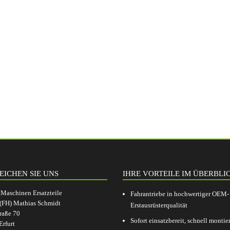
EICHEN SIE UNS
IHRE VORTEILE IM ÜBERBLI
aschinen Ersatzteile
Fahrantriebe in hochwertiger OEM-
.(FH) Mathias Schmidt
Erstausrüsterqualität
raße 70
Sofort einsatzbereit, schnell montier
rfurt