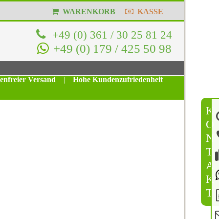
WARENKORB
KASSE
+49 (0) 361 / 30 25 81 24
+49 (0) 179 / 425 50 98
tenfreier Versand
|
Hohe Kundenzufriedenheit
K
O
N
T
A
K
T