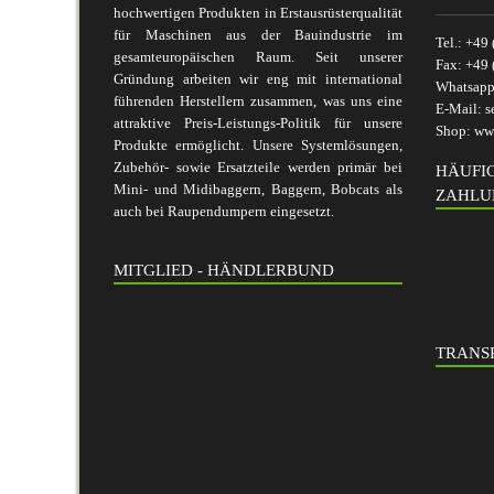
hochwertigen Produkten in Erstausrüsterqualität
für Maschinen aus der Bauindustrie im
Tel.:
+49 
gesamteuropäischen Raum. Seit unserer
Fax:
+49 
Gründung arbeiten wir eng mit international
Whatsap
führenden Herstellern zusammen, was uns eine
E-Mail:
s
attraktive Preis-Leistungs-Politik für unsere
Shop:
www
Produkte ermöglicht. Unsere Systemlösungen,
Zubehör- sowie Ersatzteile werden primär bei
HÄUFI
Mini- und Midibaggern, Baggern, Bobcats als
ZAHLU
auch bei Raupendumpern eingesetzt.
MITGLIED - HÄNDLERBUND
TRANSP