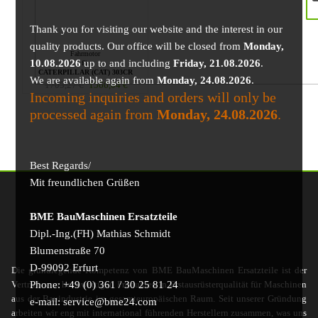
Thank you for visiting our website and the interest in our
quality products. Our office will be closed from
Monday,
Fahrmotor
10.08.2026
up to and including
Friday, 21.08.2026
.
für
CATERPILLAR (CAT) 303CR
We are available again from
Monday, 24.08.2026
.
1705,27
€
1566,04
€
Incoming inquiries and orders will only be
processed again from
Monday, 24.08.2026
.
Best Regards/
Mit freundlichen Grüßen
BME BauMaschinen Ersatzteile
Dipl.-Ing.(FH) Mathias Schmidt
Blumenstraße 70
D-99092 Erfurt
Die grundlegende Kompetenz von BME BauMaschinen Ersatzteile ist der
Phone: +49 (0) 361 / 30 25 81 24
Vertrieb von hochwertigen Produkten in Erstausrüsterqualität für Maschinen
aus der Bauindustrie im gesamteuropäischen Raum. Seit unserer Gründung
e-mail: service@bme24.com
arbeiten wir eng mit international führenden Herstellern zusammen, was uns