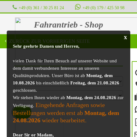
+49 (0) 361 / 30 25 81 24
‭ ‭ ‭ ‭
+49 (0) 179 / 425 50 98
Fahrantrieb - Shop
x
ZURÜCK ZUR VORHERIGEN SEITE
Sehr geehrte Damen und Herren,
vielen Dank für Ihren Besuch auf unserer Website und
BAUMASCHINE
dem damit verbundenen Interesse an unseren
Qualitätsprodukten. Unser Büro ist ab
Montag, dem
10.08.2026
bis einschließlich
Freitag, dem 21.08.2026
geschlossen.
Wir stehen Ihnen wieder ab
Montag, dem 24.08.2026
zur
Eingehende Anfragen sowie
Verfügung.
Bestellungen werden erst ab
Montag, dem
ANGEBOT!
24.08.2026
wieder bearbeitet.
Dear Sir or Madam,