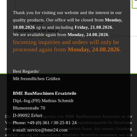
Thank you for visiting our website and the interest in our
quality products. Our office will be closed from
Monday,
Fahrmotor
10.08.2026
up to and including
Friday, 21.08.2026
.
für
CATERPILLAR (CAT) 304DCR
We are available again from
Monday, 24.08.2026
.
2115,82
€
1949,22
€
Incoming inquiries and orders will only be
processed again from
Monday, 24.08.2026
.
Best Regards/
Mit freundlichen Grüßen
BME BauMaschinen Ersatzteile
Dipl.-Ing.(FH) Mathias Schmidt
Blumenstraße 70
D-99092 Erfurt
Die grundlegende Kompetenz von BME BauMaschinen Ersatzteile ist der
Phone: +49 (0) 361 / 30 25 81 24
Vertrieb von hochwertigen Produkten in Erstausrüsterqualität für Maschinen
aus der Bauindustrie im gesamteuropäischen Raum. Seit unserer Gründung
e-mail: service@bme24.com
arbeiten wir eng mit international führenden Herstellern zusammen, was uns