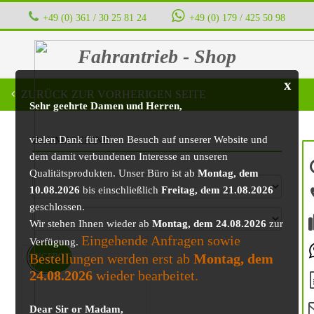
+49 (0) 361 / 30 25 81 24
‭ ‭ ‭ ‭
+49 (0) 179 / 425 50 98
Fahrantrieb - Shop
x
ZURÜCK ZUR VORHERIGEN SEITE
Sehr geehrte Damen und Herren,
vielen Dank für Ihren Besuch auf unserer Website und
BAUMASCHINE
dem damit verbundenen Interesse an unseren
Qualitätsprodukten. Unser Büro ist ab
Montag, dem
10.08.2026
bis einschließlich
Freitag, dem 21.08.2026
geschlossen.
Wir stehen Ihnen wieder ab
Montag, dem 24.08.2026
zur
Eingehende Anfragen sowie
Verfügung.
Bestellungen werden erst ab
Montag, dem
ANGEBOT!
24.08.2026
wieder bearbeitet.
Dear Sir or Madam,