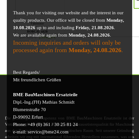
Thank you for visiting our website and the interest in our
quality products. Our office will be closed from
Monday,
Fahrmotor
10.08.2026
up to and including
Friday, 21.08.2026
.
für
BOBCAT 442B
We are available again from
Monday, 24.08.2026
.
2579,92
€
2394,28
€
Incoming inquiries and orders will only be
processed again from
Monday, 24.08.2026
.
Best Regards/
Mit freundlichen Grüßen
BME BauMaschinen Ersatzteile
Dipl.-Ing.(FH) Mathias Schmidt
Blumenstraße 70
D-99092 Erfurt
Die grundlegende Kompetenz von BME BauMaschinen Ersatzteile ist der
Phone: +49 (0) 361 / 30 25 81 24
Vertrieb von hochwertigen Produkten in Erstausrüsterqualität für Maschinen
aus der Bauindustrie im gesamteuropäischen Raum. Seit unserer Gründung
e-mail: service@bme24.com
arbeiten wir eng mit international führenden Herstellern zusammen, was uns