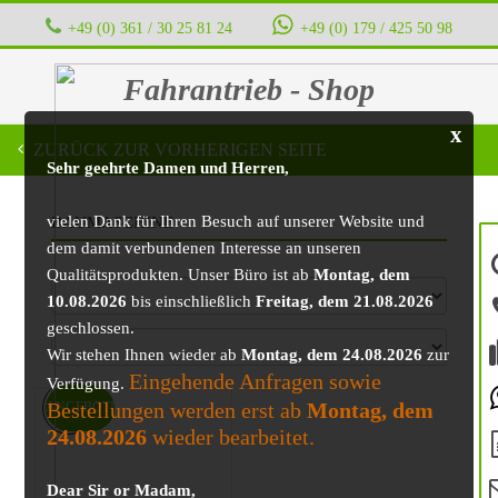
+49 (0) 361 / 30 25 81 24
‭ ‭ ‭ ‭
+49 (0) 179 / 425 50 98
Fahrantrieb - Shop
x
ZURÜCK ZUR VORHERIGEN SEITE
Sehr geehrte Damen und Herren,
vielen Dank für Ihren Besuch auf unserer Website und
BAUMASCHINE
dem damit verbundenen Interesse an unseren
Qualitätsprodukten. Unser Büro ist ab
Montag, dem
10.08.2026
bis einschließlich
Freitag, dem 21.08.2026
geschlossen.
Wir stehen Ihnen wieder ab
Montag, dem 24.08.2026
zur
Eingehende Anfragen sowie
Verfügung.
Bestellungen werden erst ab
Montag, dem
ANGEBOT!
24.08.2026
wieder bearbeitet.
Dear Sir or Madam,