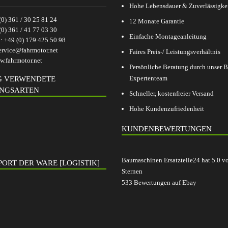
Hohe Lebensdauer & Zuverlässigke
(0) 361 / 30 25 81 24
12 Monate Garantie
(0) 361 / 41 77 03 30
Einfache Montageanleitung
p:
+49 (0) 179 425 50 98
ervice@fahrmotor.net
Faires Preis-/ Leistungsverhältnis
.fahrmotor.net
Persönliche Beratung durch unser
Expertenteam
G VERWENDETE
NGSARTEN
Schneller, kostenfreier Versand
Hohe Kundenzufriedenheit
KUNDENBEWERTUNGEN
Baumaschinen Ersatzteile24
hat
5.0
v
ORT DER WARE [LOGISTIK]
Sternen
533
Bewertungen auf Ebay