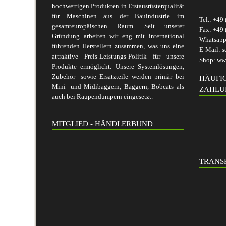
hochwertigen Produkten in Erstausrüsterqualität
für Maschinen aus der Bauindustrie im
Tel.:
+49 
gesamteuropäischen Raum. Seit unserer
Fax:
+49 
Gründung arbeiten wir eng mit international
Whatsap
führenden Herstellern zusammen, was uns eine
E-Mail:
s
attraktive Preis-Leistungs-Politik für unsere
Shop:
www
Produkte ermöglicht. Unsere Systemlösungen,
Zubehör- sowie Ersatzteile werden primär bei
HÄUFI
Mini- und Midibaggern, Baggern, Bobcats als
ZAHLU
auch bei Raupendumpern eingesetzt.
MITGLIED - HÄNDLERBUND
TRANSP