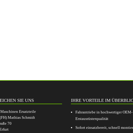
EICHEN SIE UNS
IHRE VORTEILE IM ÜBERBLI
aschinen Ersatzteile
Fahrantriebe in hochwertiger OEM-
.(FH) Mathias Schmidt
Erstausrüsterqualität
raße 70
Sofort einsatzbereit, schnell montier
rfurt