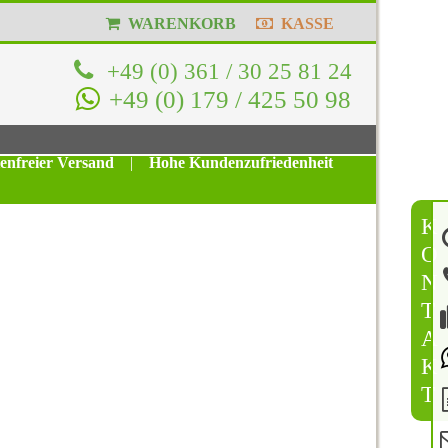
WARENKORB
KASSE
+49 (0) 361 / 30 25 81 24
+49 (0) 179 / 425 50 98
tenfreier Versand
|
Hohe Kundenzufriedenheit
K
O
N
T
A
K
T