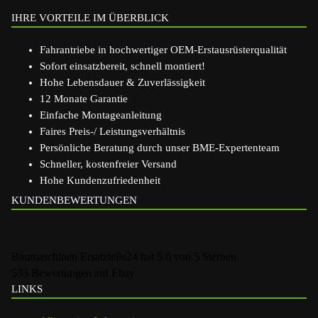
IHRE VORTEILE IM ÜBERBLICK
Fahrantriebe in hochwertiger OEM-Erstausrüsterqualität
Sofort einsatzbereit, schnell montiert!
Hohe Lebensdauer & Zuverlässigkeit
12 Monate Garantie
Einfache Montageanleitung
Faires Preis-/ Leistungsverhältnis
Persönliche Beratung durch unser BME-Expertenteam
Schneller, kostenfreier Versand
Hohe Kundenzufriedenheit
KUNDENBEWERTUNGEN
Baumaschinen Ersatzteile24
hat
5.0
von
5
Sternen
533
Bewertungen auf Ebay
LINKS