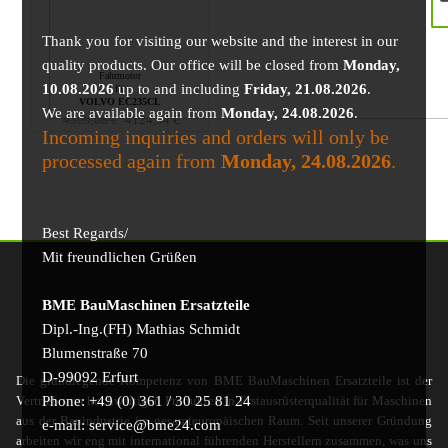
Thank you for visiting our website and the interest in our
quality products. Our office will be closed from
Monday,
Fahrmotor
10.08.2026
up to and including
Friday, 21.08.2026
.
für
VOLVO EC235CL
We are available again from
Monday, 24.08.2026
.
4369,68
€
4124,54
€
Incoming inquiries and orders will only be
processed again from
Monday, 24.08.2026
.
Best Regards/
Mit freundlichen Grüßen
BME BauMaschinen Ersatzteile
Dipl.-Ing.(FH) Mathias Schmidt
Blumenstraße 70
D-99092 Erfurt
Die grundlegende Kompetenz von BME BauMaschinen Ersatzteile ist der
Phone: +49 (0) 361 / 30 25 81 24
Vertrieb von hochwertigen Produkten in Erstausrüsterqualität für Maschinen
aus der Bauindustrie im gesamteuropäischen Raum. Seit unserer Gründung
e-mail: service@bme24.com
arbeiten wir eng mit international führenden Herstellern zusammen, was uns