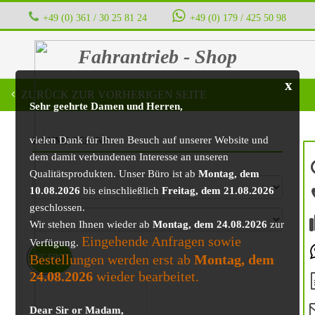
+49 (0) 361 / 30 25 81 24
‭ ‭ ‭ ‭
+49 (0) 179 / 425 50 98
Fahrantrieb - Shop
x
ZURÜCK ZUR VORHERIGEN SEITE
Sehr geehrte Damen und Herren,
vielen Dank für Ihren Besuch auf unserer Website und
BAUMASCHINE
dem damit verbundenen Interesse an unseren
Qualitätsprodukten. Unser Büro ist ab
Montag, dem
10.08.2026
bis einschließlich
Freitag, dem 21.08.2026
geschlossen.
Wir stehen Ihnen wieder ab
Montag, dem 24.08.2026
zur
Eingehende Anfragen sowie
Verfügung.
Bestellungen werden erst ab
Montag, dem
ANGEBOT!
24.08.2026
wieder bearbeitet.
Dear Sir or Madam,