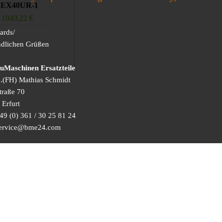
 EX40UR-1
1949,22
€
ards/
ndlichen Grüßen
Maschinen Ersatzteile
g.(FH) Mathias Schmidt
traße 70
Erfurt
49 (0) 361 / 30 25 81 24
 service@bme24.com