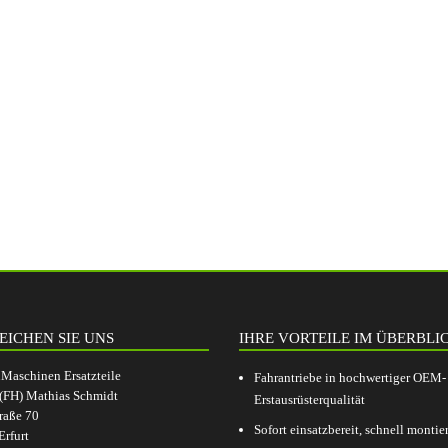
EICHEN SIE UNS
IHRE VORTEILE IM ÜBERBLI
aschinen Ersatzteile
Fahrantriebe in hochwertiger OEM-
.(FH) Mathias Schmidt
Erstausrüsterqualität
raße 70
Sofort einsatzbereit, schnell montier
rfurt