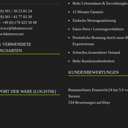
Hohe Lebensdauer & Zuverlässigke
(0) 361 / 30 25 81 24
12 Monate Garantie
(0) 361 / 41 77 03 30
Einfache Montageanleitung
p:
+49 (0) 179 425 50 98
ervice@fahrmotor.net
Faires Preis-/ Leistungsverhältnis
.fahrmotor.net
Persönliche Beratung durch unser
Expertenteam
G VERWENDETE
NGSARTEN
Schneller, kostenfreier Versand
Hohe Kundenzufriedenheit
KUNDENBEWERTUNGEN
Baumaschinen Ersatzteile24
hat
5.0
v
ORT DER WARE [LOGISTIK]
Sternen
534
Bewertungen auf Ebay