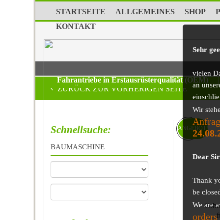
STARTSEITE
ALLGEMEINES
SHOP
KONTAKT
Sehr ge
vielen D
Fahrantriebe in Erstausrüsterqualität (OEM)
|
an unser
ZURÜCK ZUR VORHERIGEN SEITE
einschli
Wir steh
Anfrag
Schnellsuche:
ANGEBOT!
24.08.
BAUMASCHINE
Dear Si
Thank you
be close
We are a
Fahr
orders
f