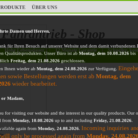
PRODUKTE
ÜBER UNS
Fahrantrieb - Shop
ehrte Damen und Herren,
ank für Ihren Besuch auf unserer Website und dem damit verbundenen I
Hohe Lebensdauer
|
12 Monate Garantie
|
Schneller, kos
en Qualitätsprodukten. Unser Büro ist ab
Montag, dem 10.08.2026
bis
eßlich
Freitag, dem 21.08.2026
geschlossen.
Eingeh
en Ihnen wieder ab
Montag, dem 24.08.2026
zur Verfügung.
en sowie Bestellungen werden erst ab
Montag, dem
2026
wieder bearbeitet.
r or Madam,
 for visiting our website and the interest in our quality products. Our o
d from
Monday, 10.08.2026
up to and including
Friday, 21.08.2026
.
Incoming inquiries an
vailable again from
Monday, 24.08.2026
.
motor
 will only be processed again from
Monday, 24.08.202
ür