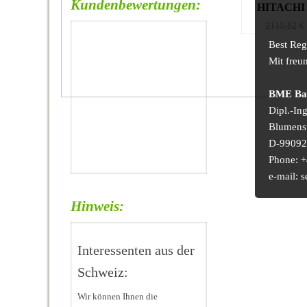
Kundenbewertungen:
HITACHI
2115,82
€
Best Reg
Mit freu
BME Bau
Dipl.-In
Blumens
D-99092 
Phone: +
e-mail:
Hinweis:
Interessenten aus der
Schweiz:
Wir können Ihnen die