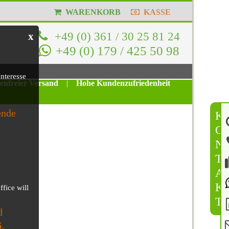
WARENKORB
KASSE
+49 (0) 361 / 30 25 81 24
x
+49 (0) 179 / 425 50 98
nteresse
tenfreier Versand
|
Hohe Kundenzufriedenheit
ende
K
O
N
T
A
K
ffice will
T
d
6
.