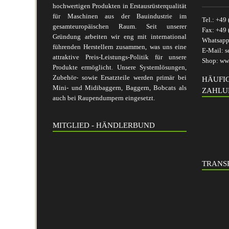
hochwertigen Produkten in Erstausrüsterqualität
für Maschinen aus der Bauindustrie im
Tel.:
+49 
gesamteuropäischen Raum. Seit unserer
Fax:
+49 
Gründung arbeiten wir eng mit international
Whatsap
führenden Herstellern zusammen, was uns eine
E-Mail:
s
attraktive Preis-Leistungs-Politik für unsere
Shop:
www
Produkte ermöglicht. Unsere Systemlösungen,
Zubehör- sowie Ersatzteile werden primär bei
HÄUFI
Mini- und Midibaggern, Baggern, Bobcats als
ZAHLU
auch bei Raupendumpern eingesetzt.
MITGLIED - HÄNDLERBUND
TRANSP