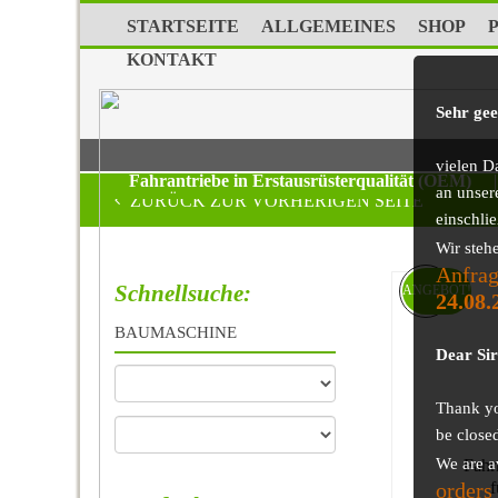
STARTSEITE
ALLGEMEINES
SHOP
KONTAKT
Sehr ge
vielen D
Fahrantriebe in Erstausrüsterqualität (OEM)
|
an unser
ZURÜCK ZUR VORHERIGEN SEITE
einschli
Wir steh
Anfrag
Schnellsuche:
ANGEBOT!
24.08.
BAUMASCHINE
Dear Si
Thank you
be close
We are a
Fahr
orders
f