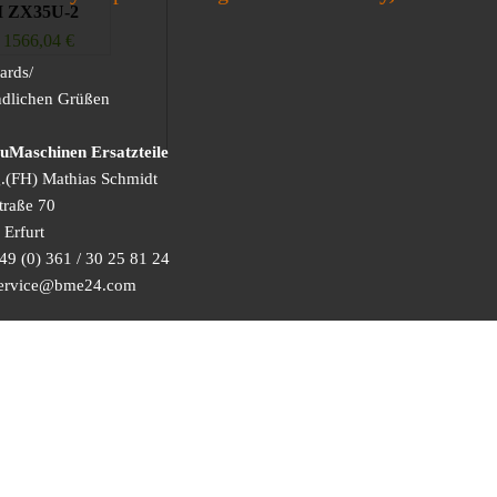
 ZX35U-2
1566,04
€
ards/
ndlichen Grüßen
Maschinen Ersatzteile
g.(FH) Mathias Schmidt
traße 70
Erfurt
49 (0) 361 / 30 25 81 24
 service@bme24.com