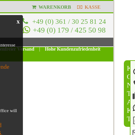
WARENKORB
KASSE
+49 (0) 361 / 30 25 81 24
x
+49 (0) 179 / 425 50 98
nteresse
tenfreier Versand
|
Hohe Kundenzufriedenheit
ende
K
O
N
T
A
K
ffice will
T
d
6
.