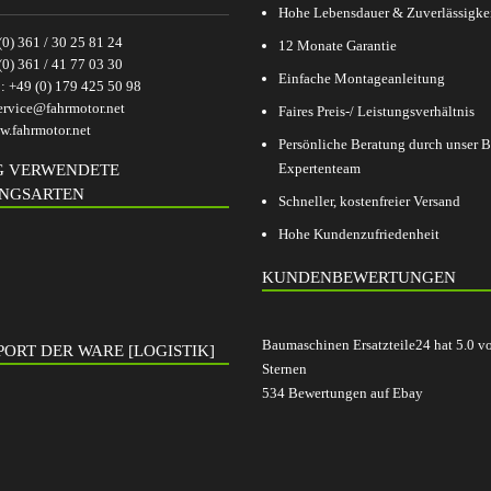
Hohe Lebensdauer & Zuverlässigke
(0) 361 / 30 25 81 24
12 Monate Garantie
(0) 361 / 41 77 03 30
Einfache Montageanleitung
p:
+49 (0) 179 425 50 98
ervice@fahrmotor.net
Faires Preis-/ Leistungsverhältnis
.fahrmotor.net
Persönliche Beratung durch unser
Expertenteam
G VERWENDETE
NGSARTEN
Schneller, kostenfreier Versand
Hohe Kundenzufriedenheit
KUNDENBEWERTUNGEN
Baumaschinen Ersatzteile24
hat
5.0
v
ORT DER WARE [LOGISTIK]
Sternen
534
Bewertungen auf Ebay