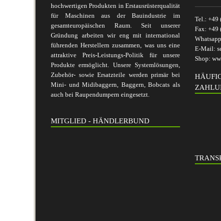
hochwertigen Produkten in Erstausrüsterqualität
für Maschinen aus der Bauindustrie im
Tel.:
+49 
gesamteuropäischen Raum. Seit unserer
Fax:
+49 
Gründung arbeiten wir eng mit international
Whatsap
führenden Herstellern zusammen, was uns eine
E-Mail:
s
attraktive Preis-Leistungs-Politik für unsere
Shop:
www
Produkte ermöglicht. Unsere Systemlösungen,
Zubehör- sowie Ersatzteile werden primär bei
HÄUFI
Mini- und Midibaggern, Baggern, Bobcats als
ZAHLU
auch bei Raupendumpern eingesetzt.
MITGLIED - HÄNDLERBUND
TRANSP