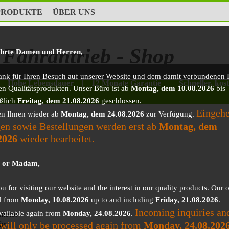
PRODUKTE
ÜBER UNS
Fahrantrieb - Shop
ehrte Damen und Herren,
ank für Ihren Besuch auf unserer Website und dem damit verbundenen I
Hohe Lebensdauer
|
12 Monate Garantie
|
Schneller, kos
en Qualitätsprodukten. Unser Büro ist ab
Montag, dem 10.08.2026
bis
eßlich
Freitag, dem 21.08.2026
geschlossen.
Eingeh
en Ihnen wieder ab
Montag, dem 24.08.2026
zur Verfügung.
en sowie Bestellungen werden erst ab
Montag, dem
2026
wieder bearbeitet.
r or Madam,
 for visiting our website and the interest in our quality products. Our o
d from
Monday, 10.08.2026
up to and including
Friday, 21.08.2026
.
Incoming inquiries an
vailable again from
Monday, 24.08.2026
.
motor
 will only be processed again from
Monday, 24.08.202
ür