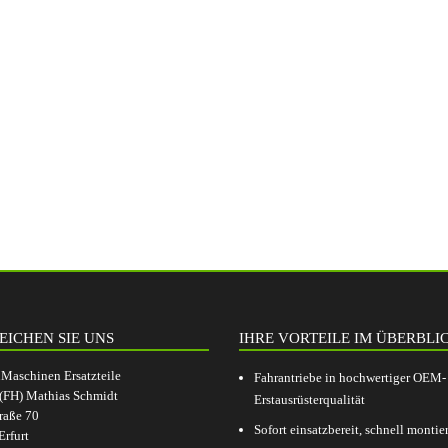
EICHEN SIE UNS
IHRE VORTEILE IM ÜBERBLI
aschinen Ersatzteile
Fahrantriebe in hochwertiger OEM-
.(FH) Mathias Schmidt
Erstausrüsterqualität
raße 70
Sofort einsatzbereit, schnell montier
rfurt