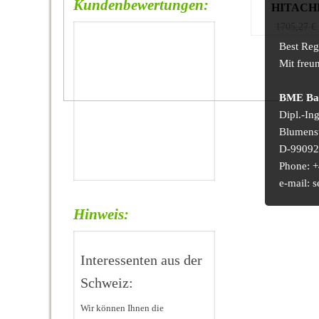
Kundenbewertungen:
HITACHI
1705,27
€
Best Reg
Mit freu
BME Bau
Dipl.-In
Blumens
D-99092 
Phone: +
e-mail:
Hinweis:
Interessenten aus der
Schweiz:
Wir können Ihnen die