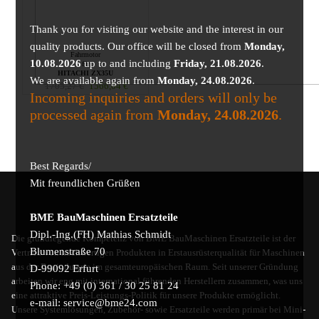
Thank you for visiting our website and the interest in our
quality products. Our office will be closed from
Monday,
Fahrmotor
10.08.2026
up to and including
Friday, 21.08.2026
.
für
HITACHI ZX35U
We are available again from
Monday, 24.08.2026
.
1705,27
€
1566,04
€
Incoming inquiries and orders will only be
processed again from
Monday, 24.08.2026
.
Best Regards/
Mit freundlichen Grüßen
BME BauMaschinen Ersatzteile
Dipl.-Ing.(FH) Mathias Schmidt
Die grundlegende Kompetenz von BME BauMaschinen Ersatzteile ist der
Blumenstraße 70
Vertrieb von hochwertigen Produkten in Erstausrüsterqualität für Maschinen
aus der Bauindustrie im gesamteuropäischen Raum. Seit unserer Gründung
D-99092 Erfurt
arbeiten wir eng mit international führenden Herstellern zusammen, was uns
Phone: +49 (0) 361 / 30 25 81 24
eine attraktive Preis-Leistungs-Politik für unsere Produkte ermöglicht.
e-mail: service@bme24.com
Unsere Systemlösungen, Zubehör- sowie Ersatzteile werden primär bei Mini-