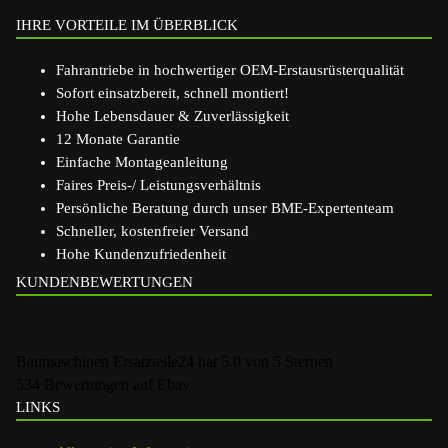
IHRE VORTEILE IM ÜBERBLICK
Fahrantriebe in hochwertiger OEM-Erstausrüsterqualität
Sofort einsatzbereit, schnell montiert!
Hohe Lebensdauer & Zuverlässigkeit
12 Monate Garantie
Einfache Montageanleitung
Faires Preis-/ Leistungsverhältnis
Persönliche Beratung durch unser BME-Expertenteam
Schneller, kostenfreier Versand
Hohe Kundenzufriedenheit
KUNDENBEWERTUNGEN
Baumaschinen Ersatzteile24
hat
5.0
von
5
Sternen
534
Bewertungen auf Ebay
LINKS