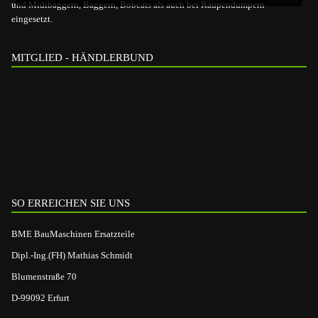
und Midibaggern, Baggern, Bobcats als auch bei Raupendumpern
eingesetzt.
MITGLIED - HÄNDLERBUND
SO ERREICHEN SIE UNS
BME BauMaschinen Ersatzteile
Dipl.-Ing.(FH) Mathias Schmidt
Blumenstraße 70
D-99092 Erfurt