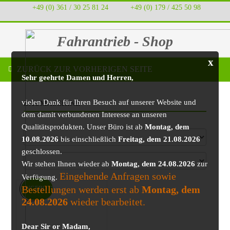
+49 (0) 361 / 30 25 81 24
‭ ‭ ‭ ‭
+49 (0) 179 / 425 50 98
Fahrantrieb - Shop
x
ZURÜCK ZUR VORHERIGEN SEITE
Sehr geehrte Damen und Herren,
vielen Dank für Ihren Besuch auf unserer Website und
BAUMASCHINE
dem damit verbundenen Interesse an unseren
Qualitätsprodukten. Unser Büro ist ab
Montag, dem
10.08.2026
bis einschließlich
Freitag, dem 21.08.2026
geschlossen.
Wir stehen Ihnen wieder ab
Montag, dem 24.08.2026
zur
Eingehende Anfragen sowie
Verfügung.
Bestellungen werden erst ab
Montag, dem
ANGEBOT!
24.08.2026
wieder bearbeitet.
Dear Sir or Madam,