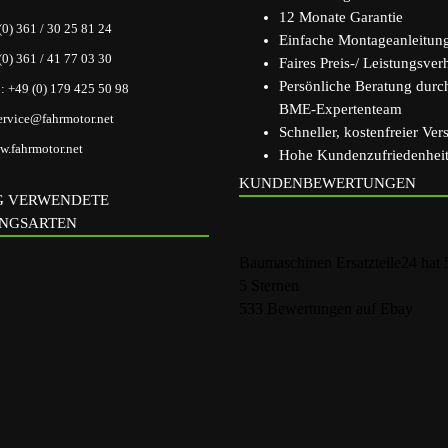
12 Monate Garantie
(0) 361 / 30 25 81 24
Einfache Montageanleitun
(0) 361 / 41 77 03 30
Faires Preis-/ Leistungsverh
Persönliche Beratung durc
p:
+49 (0) 179 425 50 98
BME-Expertenteam
ervice@fahrmotor.net
Schneller, kostenfreier Ver
.fahrmotor.net
Hohe Kundenzufriedenhei
KUNDENBEWERTUNGEN
G VERWENDETE
NGSARTEN
Baumaschinen Ersatzteile24
hat
5
Sternen
533
Bewertungen auf Ebay