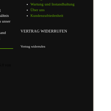
Wartung und Instandhaltung
g
Über uns
ältnis
Kundenzufriedenheit
h unser
VERTRAG WIDERRUFEN
sand
t
Vertrag widerrufen
5.0
von