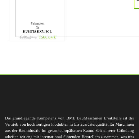
Fahrmotor
für
KUBOTA KX71-3GL
1705,27
€
1566,04
€
Die grundlegende Kompetenz von BME BauMaschinen Ersatzteile ist der
Vertrieb von hochwertigen Produkten in Erstausrüsterqualität für Maschinen
aus der Bauindustrie im gesamteuropäischen Raum. Seit unserer Gründung
arbeiten wir eng mit international führenden Herstellern zusammen, was uns