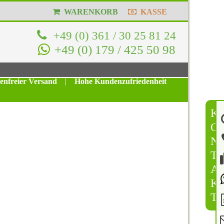
WARENKORB
KASSE
+49 (0) 361 / 30 25 81 24
+49 (0) 179 / 425 50 98
tenfreier Versand
|
Hohe Kundenzufriedenheit
K
O
N
T
A
K
T