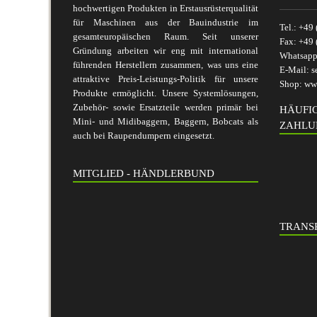
hochwertigen Produkten in Erstausrüsterqualität
für Maschinen aus der Bauindustrie im
Tel.:
+49 
gesamteuropäischen Raum. Seit unserer
Fax:
+49 
Gründung arbeiten wir eng mit international
Whatsap
führenden Herstellern zusammen, was uns eine
E-Mail:
s
attraktive Preis-Leistungs-Politik für unsere
Shop:
www
Produkte ermöglicht. Unsere Systemlösungen,
Zubehör- sowie Ersatzteile werden primär bei
HÄUFI
Mini- und Midibaggern, Baggern, Bobcats als
ZAHLU
auch bei Raupendumpern eingesetzt.
MITGLIED - HÄNDLERBUND
TRANSP