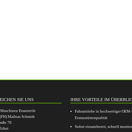
EICHEN SIE UNS
IHRE VORTEILE IM ÜBERBLI
aschinen Ersatzteile
Fahrantriebe in hochwertiger OEM-
.(FH) Mathias Schmidt
Erstausrüsterqualität
raße 70
Sofort einsatzbereit, schnell montier
rfurt