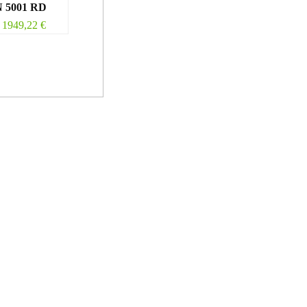
 5001 RD
1949,22
€