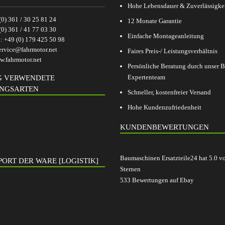
Hohe Lebensdauer & Zuverlässigke
(0) 361 / 30 25 81 24
12 Monate Garantie
(0) 361 / 41 77 03 30
Einfache Montageanleitung
p:
+49 (0) 179 425 50 98
ervice@fahrmotor.net
Faires Preis-/ Leistungsverhältnis
.fahrmotor.net
Persönliche Beratung durch unser
Expertenteam
G VERWENDETE
NGSARTEN
Schneller, kostenfreier Versand
Hohe Kundenzufriedenheit
KUNDENBEWERTUNGEN
Baumaschinen Ersatzteile24
hat
5.0
v
ORT DER WARE [LOGISTIK]
Sternen
533
Bewertungen auf Ebay