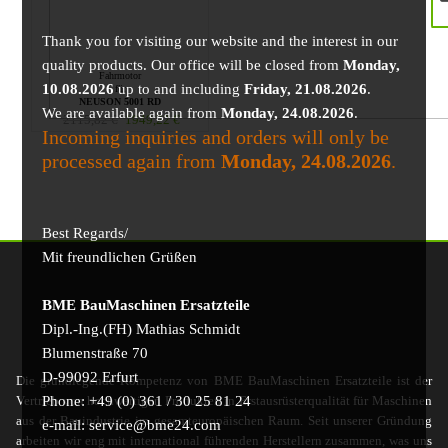
Thank you for visiting our website and the interest in our
quality products. Our office will be closed from
Monday,
Fahrmotor
10.08.2026
up to and including
Friday, 21.08.2026
.
für
NEUSON 5001 RD
We are available again from
Monday, 24.08.2026
.
2115,82
€
1949,22
€
Incoming inquiries and orders will only be
processed again from
Monday, 24.08.2026
.
Best Regards/
Mit freundlichen Grüßen
BME BauMaschinen Ersatzteile
Dipl.-Ing.(FH) Mathias Schmidt
Blumenstraße 70
D-99092 Erfurt
Die grundlegende Kompetenz von BME BauMaschinen Ersatzteile ist der
Phone: +49 (0) 361 / 30 25 81 24
Vertrieb von hochwertigen Produkten in Erstausrüsterqualität für Maschinen
aus der Bauindustrie im gesamteuropäischen Raum. Seit unserer Gründung
e-mail: service@bme24.com
arbeiten wir eng mit international führenden Herstellern zusammen, was uns