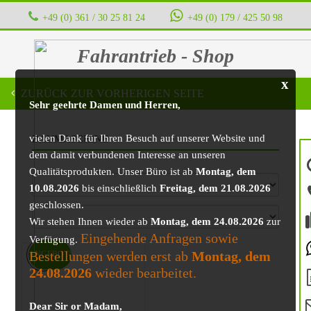
+49 (0) 361 / 30 25 81 24
‭ ‭ ‭ ‭
+49 (0) 179 / 425 50 98
Fahrantrieb - Shop
x
ZURÜCK ZUR VORHERIGEN SEITE
Sehr geehrte Damen und Herren,
vielen Dank für Ihren Besuch auf unserer Website und
BAUMASCHINE
dem damit verbundenen Interesse an unseren
Qualitätsprodukten. Unser Büro ist ab
Montag, dem
10.08.2026
bis einschließlich
Freitag, dem 21.08.2026
geschlossen.
Wir stehen Ihnen wieder ab
Montag, dem 24.08.2026
zur
Eingehende Anfragen sowie
Verfügung.
Bestellungen werden erst ab
Montag, dem
ANGEBOT!
24.08.2026
wieder bearbeitet.
Dear Sir or Madam,