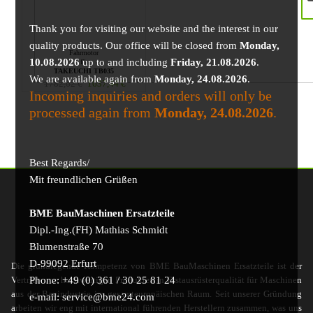
Thank you for visiting our website and the interest in our
quality products. Our office will be closed from
Monday,
Fahrmotor
10.08.2026
up to and including
Friday, 21.08.2026
.
für
TAKEUCHI TB035
We are available again from
Monday, 24.08.2026
.
1782,62
€
1637,44
€
Incoming inquiries and orders will only be
processed again from
Monday, 24.08.2026
.
Best Regards/
Mit freundlichen Grüßen
BME BauMaschinen Ersatzteile
Dipl.-Ing.(FH) Mathias Schmidt
Blumenstraße 70
D-99092 Erfurt
Die grundlegende Kompetenz von BME BauMaschinen Ersatzteile ist der
Phone: +49 (0) 361 / 30 25 81 24
Vertrieb von hochwertigen Produkten in Erstausrüsterqualität für Maschinen
aus der Bauindustrie im gesamteuropäischen Raum. Seit unserer Gründung
e-mail: service@bme24.com
arbeiten wir eng mit international führenden Herstellern zusammen, was uns