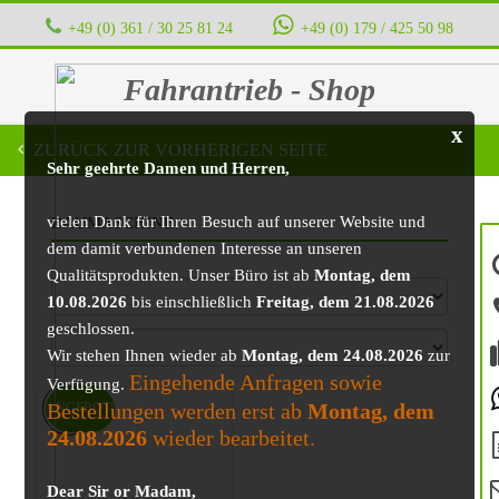
+49 (0) 361 / 30 25 81 24
‭ ‭ ‭ ‭
+49 (0) 179 / 425 50 98
Fahrantrieb - Shop
x
ZURÜCK ZUR VORHERIGEN SEITE
Sehr geehrte Damen und Herren,
vielen Dank für Ihren Besuch auf unserer Website und
BAUMASCHINE
dem damit verbundenen Interesse an unseren
Qualitätsprodukten. Unser Büro ist ab
Montag, dem
10.08.2026
bis einschließlich
Freitag, dem 21.08.2026
geschlossen.
Wir stehen Ihnen wieder ab
Montag, dem 24.08.2026
zur
Eingehende Anfragen sowie
Verfügung.
Bestellungen werden erst ab
Montag, dem
ANGEBOT!
24.08.2026
wieder bearbeitet.
Dear Sir or Madam,