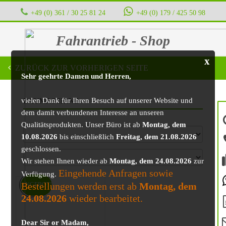
+49 (0) 361 / 30 25 81 24
‭ ‭ ‭ ‭
+49 (0) 179 / 425 50 98
Fahrantrieb - Shop
x
ZURÜCK ZUR VORHERIGEN SEITE
Sehr geehrte Damen und Herren,
vielen Dank für Ihren Besuch auf unserer Website und
BAUMASCHINE
dem damit verbundenen Interesse an unseren
Qualitätsprodukten. Unser Büro ist ab
Montag, dem
10.08.2026
bis einschließlich
Freitag, dem 21.08.2026
geschlossen.
Wir stehen Ihnen wieder ab
Montag, dem 24.08.2026
zur
Eingehende Anfragen sowie
Verfügung.
Bestellungen werden erst ab
Montag, dem
ANGEBOT!
24.08.2026
wieder bearbeitet.
Dear Sir or Madam,