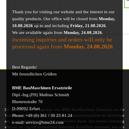
Thank you for visiting our website and the interest in our
quality products. Our office will be closed from
Monday,
Fahrmotor
10.08.2026
up to and including
Friday, 21.08.2026
.
für
TAKEUCHI TB045
We are available again from
Monday, 24.08.2026
.
2115,82
€
1949,22
€
Incoming inquiries and orders will only be
processed again from
Monday, 24.08.2026
.
Best Regards/
Mit freundlichen Grüßen
BME BauMaschinen Ersatzteile
Dipl.-Ing.(FH) Mathias Schmidt
Blumenstraße 70
D-99092 Erfurt
Die grundlegende Kompetenz von BME BauMaschinen Ersatzteile ist der
Phone: +49 (0) 361 / 30 25 81 24
Vertrieb von hochwertigen Produkten in Erstausrüsterqualität für Maschinen
aus der Bauindustrie im gesamteuropäischen Raum. Seit unserer Gründung
e-mail: service@bme24.com
arbeiten wir eng mit international führenden Herstellern zusammen, was uns