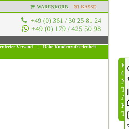
WARENKORB
KASSE
+49 (0) 361 / 30 25 81 24
+49 (0) 179 / 425 50 98
tenfreier Versand
|
Hohe Kundenzufriedenheit
K
O
N
T
A
K
T