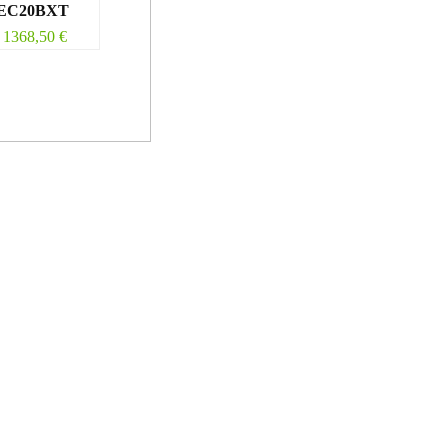
EC20BXT
1368,50
€