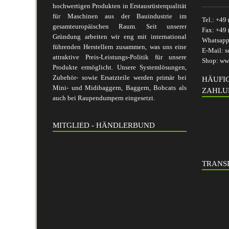
hochwertigen Produkten in Erstausrüsterqualität
für Maschinen aus der Bauindustrie im
Tel.:
+49 
gesamteuropäischen Raum. Seit unserer
Fax:
+49 
Gründung arbeiten wir eng mit international
Whatsap
führenden Herstellern zusammen, was uns eine
E-Mail:
s
attraktive Preis-Leistungs-Politik für unsere
Shop:
www
Produkte ermöglicht. Unsere Systemlösungen,
Zubehör- sowie Ersatzteile werden primär bei
HÄUFI
Mini- und Midibaggern, Baggern, Bobcats als
ZAHLU
auch bei Raupendumpern eingesetzt.
MITGLIED - HÄNDLERBUND
TRANSP