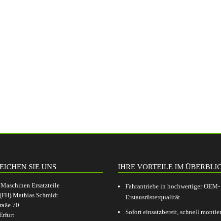
EICHEN SIE UNS
IHRE VORTEILE IM ÜBERBLI
aschinen Ersatzteile
Fahrantriebe in hochwertiger OEM-
.(FH) Mathias Schmidt
Erstausrüsterqualität
raße 70
Sofort einsatzbereit, schnell montier
rfurt