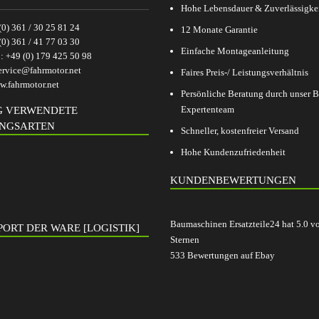
Hohe Lebensdauer & Zuverlässigke
(0) 361 / 30 25 81 24
12 Monate Garantie
(0) 361 / 41 77 03 30
Einfache Montageanleitung
p:
+49 (0) 179 425 50 98
ervice@fahrmotor.net
Faires Preis-/ Leistungsverhältnis
.fahrmotor.net
Persönliche Beratung durch unser
Expertenteam
G VERWENDETE
NGSARTEN
Schneller, kostenfreier Versand
Hohe Kundenzufriedenheit
KUNDENBEWERTUNGEN
Baumaschinen Ersatzteile24
hat
5.0
v
ORT DER WARE [LOGISTIK]
Sternen
533
Bewertungen auf Ebay