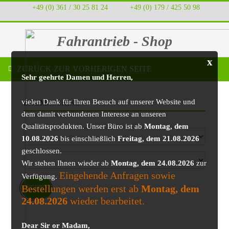
+49 (0) 361 / 30 25 81 24
‭ ‭ ‭ ‭
+49 (0) 179 / 425 50 98
Fahrantrieb - Shop
x
ZURÜCK ZUR VORHERIGEN SEITE
Sehr geehrte Damen und Herren,
vielen Dank für Ihren Besuch auf unserer Website und
BAUMASCHINE
dem damit verbundenen Interesse an unseren
Qualitätsprodukten. Unser Büro ist ab
Montag, dem
10.08.2026
bis einschließlich
Freitag, dem 21.08.2026
geschlossen.
Wir stehen Ihnen wieder ab
Montag, dem 24.08.2026
zur
Eingehende Anfragen sowie
Verfügung.
Bestellungen werden erst ab
Montag, dem
ANGEBOT!
24.08.2026
wieder bearbeitet.
Dear Sir or Madam,