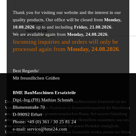
Thank you for visiting our website and the interest in our
quality products. Our office will be closed from
Monday,
Fahrmotor
10.08.2026
up to and including
Friday, 21.08.2026
.
für
VOLVO EC25B
We are available again from
Monday, 24.08.2026
.
1705,27
€
1566,04
€
Incoming inquiries and orders will only be
processed again from
Monday, 24.08.2026
.
Best Regards/
Mit freundlichen Grüßen
BME BauMaschinen Ersatzteile
Dipl.-Ing.(FH) Mathias Schmidt
Die grundlegende Kompetenz von BME BauMaschinen Ersatzteile ist der
Blumenstraße 70
Vertrieb von hochwertigen Produkten in Erstausrüsterqualität für Maschinen
aus der Bauindustrie im gesamteuropäischen Raum. Seit unserer Gründung
D-99092 Erfurt
arbeiten wir eng mit international führenden Herstellern zusammen, was uns
Phone: +49 (0) 361 / 30 25 81 24
eine attraktive Preis-Leistungs-Politik für unsere Produkte ermöglicht.
e-mail: service@bme24.com
Unsere Systemlösungen, Zubehör- sowie Ersatzteile werden primär bei Mini-