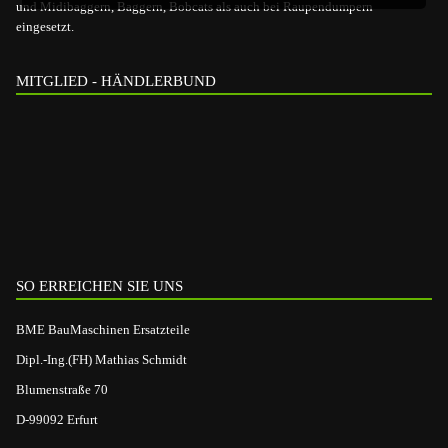
und Midibaggern, Baggern, Bobcats als auch bei Raupendumpern
eingesetzt.
MITGLIED - HÄNDLERBUND
SO ERREICHEN SIE UNS
BME BauMaschinen Ersatzteile
Dipl.-Ing.(FH) Mathias Schmidt
Blumenstraße 70
D-99092 Erfurt