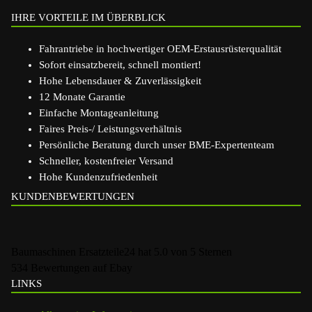
IHRE VORTEILE IM ÜBERBLICK
Fahrantriebe in hochwertiger OEM-Erstausrüsterqualität
Sofort einsatzbereit, schnell montiert!
Hohe Lebensdauer & Zuverlässigkeit
12 Monate Garantie
Einfache Montageanleitung
Faires Preis-/ Leistungsverhältnis
Persönliche Beratung durch unser BME-Expertenteam
Schneller, kostenfreier Versand
Hohe Kundenzufriedenheit
KUNDENBEWERTUNGEN
Baumaschinen Ersatzteile24
hat
5.0
von
5
Sternen
534
Bewertungen auf Ebay
LINKS