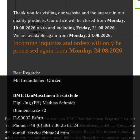
Thank you for visiting our website and the interest in our
quality products. Our office will be closed from
Monday,
Fahrmotor
10.08.2026
up to and including
Friday, 21.08.2026
.
für
CASE 9020
We are available again from
Monday, 24.08.2026
.
4099,55
€
3869,88
€
Incoming inquiries and orders will only be
processed again from
Monday, 24.08.2026
.
Best Regards/
Mit freundlichen Grüßen
BME BauMaschinen Ersatzteile
Dipl.-Ing.(FH) Mathias Schmidt
Blumenstraße 70
D-99092 Erfurt
Die grundlegende Kompetenz von BME BauMaschinen Ersatzteile ist der
Phone: +49 (0) 361 / 30 25 81 24
Vertrieb von hochwertigen Produkten in Erstausrüsterqualität für Maschinen
aus der Bauindustrie im gesamteuropäischen Raum. Seit unserer Gründung
e-mail: service@bme24.com
arbeiten wir eng mit international führenden Herstellern zusammen, was uns