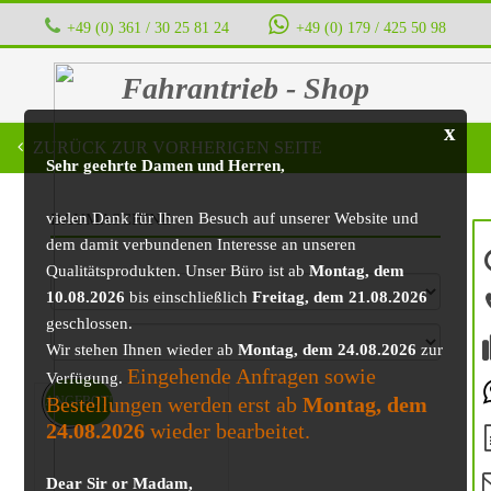
+49 (0) 361 / 30 25 81 24
‭ ‭ ‭ ‭
+49 (0) 179 / 425 50 98
Fahrantrieb - Shop
x
ZURÜCK ZUR VORHERIGEN SEITE
Sehr geehrte Damen und Herren,
vielen Dank für Ihren Besuch auf unserer Website und
BAUMASCHINE
dem damit verbundenen Interesse an unseren
Qualitätsprodukten. Unser Büro ist ab
Montag, dem
10.08.2026
bis einschließlich
Freitag, dem 21.08.2026
geschlossen.
Wir stehen Ihnen wieder ab
Montag, dem 24.08.2026
zur
Eingehende Anfragen sowie
Verfügung.
Bestellungen werden erst ab
Montag, dem
ANGEBOT!
24.08.2026
wieder bearbeitet.
Dear Sir or Madam,