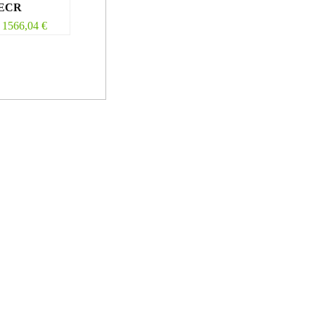
3ECR
1566,04
€