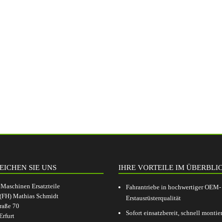
EICHEN SIE UNS
IHRE VORTEILE IM ÜBERBLI
aschinen Ersatzteile
Fahrantriebe in hochwertiger OEM-
.(FH) Mathias Schmidt
Erstausrüsterqualität
raße 70
Sofort einsatzbereit, schnell montier
rfurt