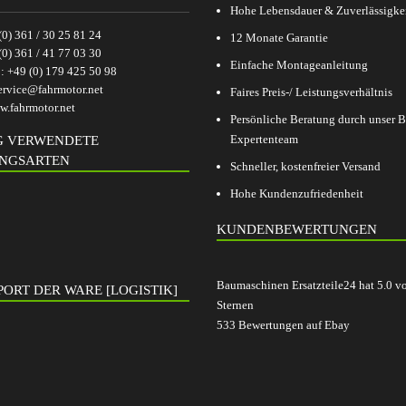
Hohe Lebensdauer & Zuverlässigke
(0) 361 / 30 25 81 24
12 Monate Garantie
(0) 361 / 41 77 03 30
Einfache Montageanleitung
p:
+49 (0) 179 425 50 98
ervice@fahrmotor.net
Faires Preis-/ Leistungsverhältnis
.fahrmotor.net
Persönliche Beratung durch unser
Expertenteam
G VERWENDETE
NGSARTEN
Schneller, kostenfreier Versand
Hohe Kundenzufriedenheit
KUNDENBEWERTUNGEN
Baumaschinen Ersatzteile24
hat
5.0
v
ORT DER WARE [LOGISTIK]
Sternen
533
Bewertungen auf Ebay