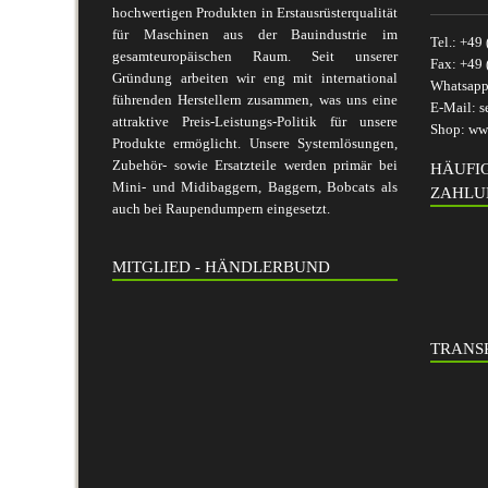
hochwertigen Produkten in Erstausrüsterqualität
für Maschinen aus der Bauindustrie im
Tel.:
+49 
gesamteuropäischen Raum. Seit unserer
Fax:
+49 
Gründung arbeiten wir eng mit international
Whatsap
führenden Herstellern zusammen, was uns eine
E-Mail:
s
attraktive Preis-Leistungs-Politik für unsere
Shop:
www
Produkte ermöglicht. Unsere Systemlösungen,
Zubehör- sowie Ersatzteile werden primär bei
HÄUFI
Mini- und Midibaggern, Baggern, Bobcats als
ZAHLU
auch bei Raupendumpern eingesetzt.
MITGLIED - HÄNDLERBUND
TRANSP