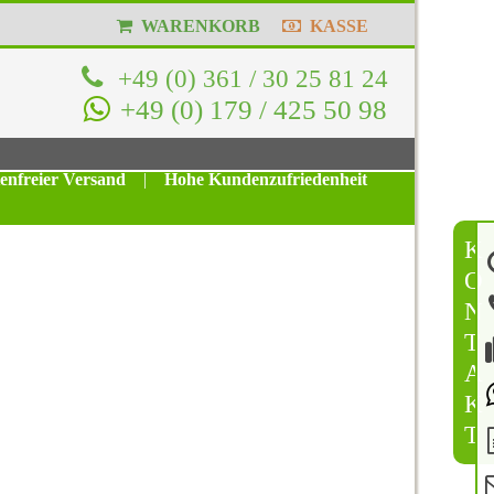
WARENKORB
KASSE
+49 (0) 361 / 30 25 81 24
+49 (0) 179 / 425 50 98
tenfreier Versand
|
Hohe Kundenzufriedenheit
K
O
N
T
A
K
T