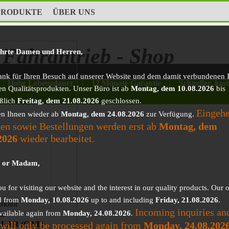
PRODUKTE
ÜBER UNS
Fahrantrieb - Shop
ehrte Damen und Herren,
ank für Ihren Besuch auf unserer Website und dem damit verbundenen I
Hohe Lebensdauer
|
12 Monate Garantie
|
Schneller, kos
en Qualitätsprodukten. Unser Büro ist ab
Montag, dem 10.08.2026
bis
eßlich
Freitag, dem 21.08.2026
geschlossen.
Eingeh
en Ihnen wieder ab
Montag, dem 24.08.2026
zur Verfügung.
en sowie Bestellungen werden erst ab
Montag, dem
2026
wieder bearbeitet.
r or Madam,
 for visiting our website and the interest in our quality products. Our o
d from
Monday, 10.08.2026
up to and including
Friday, 21.08.2026
.
motor
Incoming inquiries an
vailable again from
Monday, 24.08.2026
.
ür
 will only be processed again from
Monday, 24.08.202
LAR (CAT)