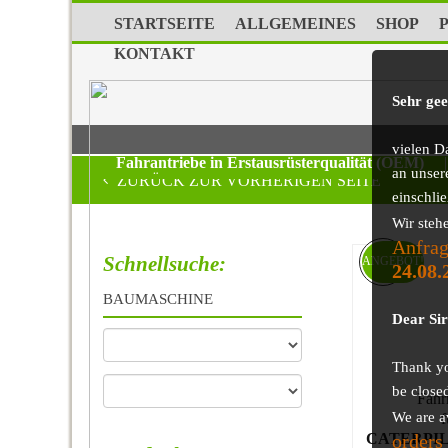
STARTSEITE
ALLGEMEINES
SHOP
KONTAKT
Sehr ge
vielen D
Fahrantriebe in Erstausrüsterqualität (OEM)
|
an unser
ZURÜCK ZUR VORHERIGEN SEITE
einschli
Wir steh
Anfrag
Schnellsuche:
ANGEBOT!
24.08.
BAUMASCHINE
Dear Si
Thank you
be close
Fahr
We are a
f
orders
CATERPIL