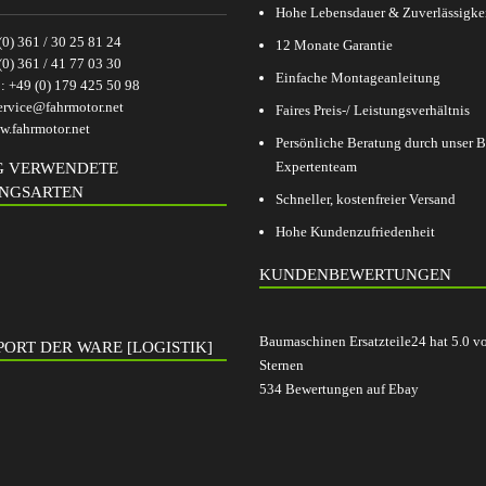
Hohe Lebensdauer & Zuverlässigke
(0) 361 / 30 25 81 24
12 Monate Garantie
(0) 361 / 41 77 03 30
Einfache Montageanleitung
p:
+49 (0) 179 425 50 98
ervice@fahrmotor.net
Faires Preis-/ Leistungsverhältnis
.fahrmotor.net
Persönliche Beratung durch unser
Expertenteam
G VERWENDETE
NGSARTEN
Schneller, kostenfreier Versand
Hohe Kundenzufriedenheit
KUNDENBEWERTUNGEN
Baumaschinen Ersatzteile24
hat
5.0
v
ORT DER WARE [LOGISTIK]
Sternen
534
Bewertungen auf Ebay