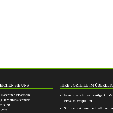
EICHEN SIE UNS
IHRE VORTEILE IM ÜBERBLI
aschinen Ersatzteile
Fahrantriebe in hochwertiger OEM-
.(FH) Mathias Schmidt
Erstausrüsterqualität
raße 70
Sofort einsatzbereit, schnell montier
rfurt