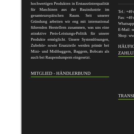
hochwertigen Produkten in Erstausrüsterqualität
für Maschinen aus der Bauindustrie im
Tel.:
+49 
gesamteuropäischen Raum. Seit unserer
Fax:
+49 
Gründung arbeiten wir eng mit international
Whatsap
führenden Herstellern zusammen, was uns eine
E-Mail:
s
attraktive Preis-Leistungs-Politik für unsere
Shop:
www
Produkte ermöglicht. Unsere Systemlösungen,
Zubehör- sowie Ersatzteile werden primär bei
HÄUFI
Mini- und Midibaggern, Baggern, Bobcats als
ZAHLU
auch bei Raupendumpern eingesetzt.
MITGLIED - HÄNDLERBUND
TRANSP