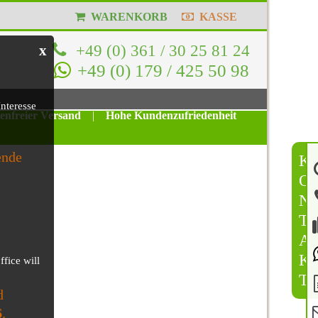
WARENKORB
KASSE
+49 (0) 361 / 30 25 81 24
x
+49 (0) 179 / 425 50 98
nteresse
tenfreier Versand
|
Hohe Kundenzufriedenheit
ende
K
O
N
T
A
K
ffice will
T
d
6
.