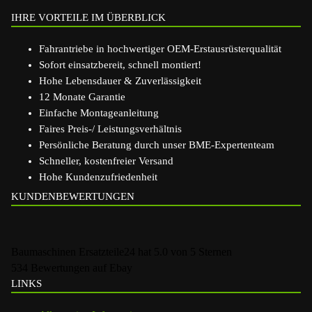
IHRE VORTEILE IM ÜBERBLICK
Fahrantriebe in hochwertiger OEM-Erstausrüsterqualität
Sofort einsatzbereit, schnell montiert!
Hohe Lebensdauer & Zuverlässigkeit
12 Monate Garantie
Einfache Montageanleitung
Faires Preis-/ Leistungsverhältnis
Persönliche Beratung durch unser BME-Expertenteam
Schneller, kostenfreier Versand
Hohe Kundenzufriedenheit
KUNDENBEWERTUNGEN
Baumaschinen Ersatzteile24
hat
5.0
von
5
Sternen
534
Bewertungen auf Ebay
LINKS