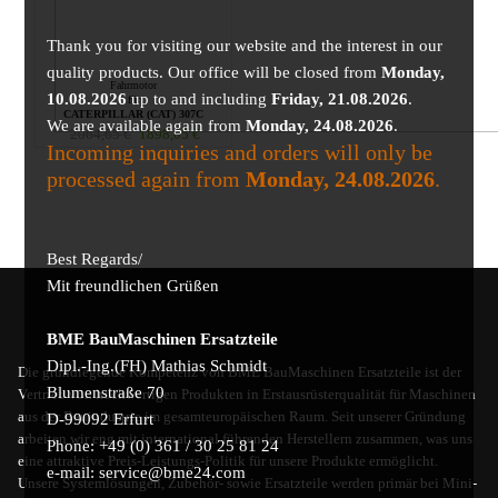
Thank you for visiting our website and the interest in our
quality products. Our office will be closed from
Monday,
Fahrmotor
10.08.2026
up to and including
Friday, 21.08.2026
.
für
CATERPILLAR (CAT) 307C
We are available again from
Monday, 24.08.2026
.
2064,65
€
1898,05
€
Incoming inquiries and orders will only be
processed again from
Monday, 24.08.2026
.
Best Regards/
Mit freundlichen Grüßen
BME BauMaschinen Ersatzteile
Dipl.-Ing.(FH) Mathias Schmidt
Die grundlegende Kompetenz von BME BauMaschinen Ersatzteile ist der
Blumenstraße 70
Vertrieb von hochwertigen Produkten in Erstausrüsterqualität für Maschinen
aus der Bauindustrie im gesamteuropäischen Raum. Seit unserer Gründung
D-99092 Erfurt
arbeiten wir eng mit international führenden Herstellern zusammen, was uns
Phone: +49 (0) 361 / 30 25 81 24
eine attraktive Preis-Leistungs-Politik für unsere Produkte ermöglicht.
e-mail: service@bme24.com
Unsere Systemlösungen, Zubehör- sowie Ersatzteile werden primär bei Mini-