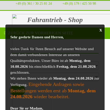
+49 (0) 361 / 30 25 81 24
‭ ‭ ‭ ‭
+49 (0) 179 / 425 50 98
Fahrantrieb - Shop
x
ZURÜCK ZUR VORHERIGEN SEITE
Sehr geehrte Damen und Herren,
vielen Dank für Ihren Besuch auf unserer Website und
BAUMASCHINE
dem damit verbundenen Interesse an unseren
Qualitätsprodukten. Unser Büro ist ab
Montag, dem
10.08.2026
bis einschließlich
Freitag, dem 21.08.2026
geschlossen.
Wir stehen Ihnen wieder ab
Montag, dem 24.08.2026
zur
Eingehende Anfragen sowie
Verfügung.
Bestellungen werden erst ab
Montag, dem
ANGEBOT!
24.08.2026
wieder bearbeitet.
Dear Sir or Madam,