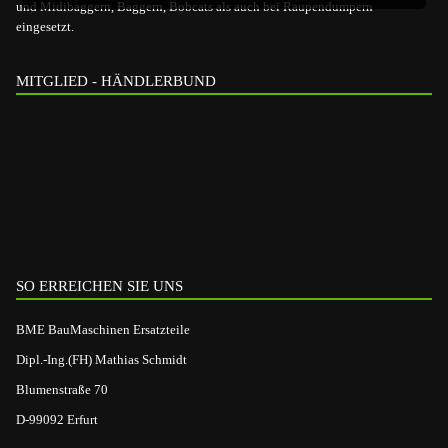
und Midibaggern, Baggern, Bobcats als auch bei Raupendumpern
eingesetzt.
MITGLIED - HÄNDLERBUND
SO ERREICHEN SIE UNS
BME BauMaschinen Ersatzteile
Dipl.-Ing.(FH) Mathias Schmidt
Blumenstraße 70
D-99092 Erfurt