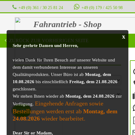
+49 (0) 361 / 30 25 81 24
‭ ‭ ‭ ‭
+49 (0) 179 / 425 50 98
Fahrantrieb - Shop
x
ZURÜCK ZUR VORHERIGEN SEITE
Sehr geehrte Damen und Herren,
vielen Dank für Ihren Besuch auf unserer Website und
BAUMASCHINE
dem damit verbundenen Interesse an unseren
Qualitätsprodukten. Unser Büro ist ab
Montag, dem
10.08.2026
bis einschließlich
Freitag, dem 21.08.2026
geschlossen.
Wir stehen Ihnen wieder ab
Montag, dem 24.08.2026
zur
Eingehende Anfragen sowie
Verfügung.
Bestellungen werden erst ab
Montag, dem
ANGEBOT!
24.08.2026
wieder bearbeitet.
Dear Sir or Madam,