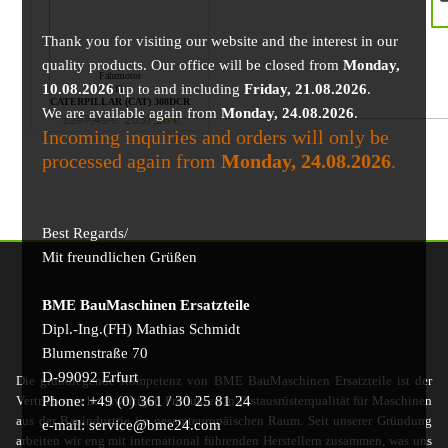
Thank you for visiting our website and the interest in our
quality products. Our office will be closed from
Monday,
Fahrmotor
10.08.2026
up to and including
Friday, 21.08.2026
.
für
CATERPILLAR (CAT) 308DCR
We are available again from
Monday, 24.08.2026
.
2207,45
€
2037,28
€
Incoming inquiries and orders will only be
processed again from
Monday, 24.08.2026
.
Best Regards/
Mit freundlichen Grüßen
BME BauMaschinen Ersatzteile
Dipl.-Ing.(FH) Mathias Schmidt
Blumenstraße 70
D-99092 Erfurt
Die grundlegende Kompetenz von BME BauMaschinen Ersatzteile ist der
Phone: +49 (0) 361 / 30 25 81 24
Vertrieb von hochwertigen Produkten in Erstausrüsterqualität für Maschinen
aus der Bauindustrie im gesamteuropäischen Raum. Seit unserer Gründung
e-mail: service@bme24.com
arbeiten wir eng mit international führenden Herstellern zusammen, was uns