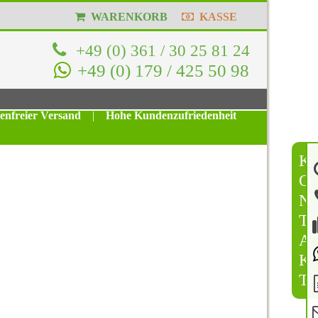
WARENKORB
KASSE
+49 (0) 361 / 30 25 81 24
+49 (0) 179 / 425 50 98
tenfreier Versand
|
Hohe Kundenzufriedenheit
K
O
N
T
A
K
T