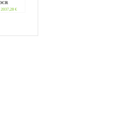
8DCR
2037,28
€