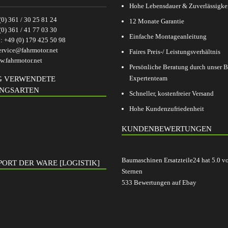
Hohe Lebensdauer & Zuverlässigke
(0) 361 / 30 25 81 24
12 Monate Garantie
(0) 361 / 41 77 03 30
Einfache Montageanleitung
p:
+49 (0) 179 425 50 98
ervice@fahrmotor.net
Faires Preis-/ Leistungsverhältnis
.fahrmotor.net
Persönliche Beratung durch unser
Expertenteam
G VERWENDETE
NGSARTEN
Schneller, kostenfreier Versand
Hohe Kundenzufriedenheit
KUNDENBEWERTUNGEN
Baumaschinen Ersatzteile24
hat
5.0
v
ORT DER WARE [LOGISTIK]
Sternen
533
Bewertungen auf Ebay