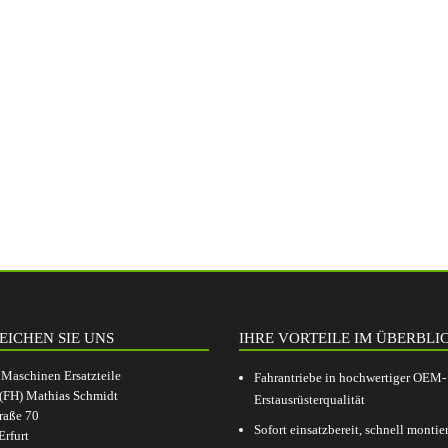
EICHEN SIE UNS
IHRE VORTEILE IM ÜBERBLI
aschinen Ersatzteile
Fahrantriebe in hochwertiger OEM-
.(FH) Mathias Schmidt
Erstausrüsterqualität
raße 70
Sofort einsatzbereit, schnell montier
rfurt