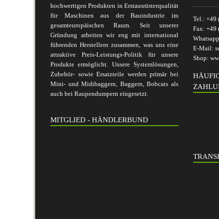
hochwertigen Produkten in Erstausrüsterqualität
für Maschinen aus der Bauindustrie im
Tel.:
+49 
gesamteuropäischen Raum. Seit unserer
Fax:
+49 
Gründung arbeiten wir eng mit international
Whatsap
führenden Herstellern zusammen, was uns eine
E-Mail:
s
attraktive Preis-Leistungs-Politik für unsere
Shop:
www
Produkte ermöglicht. Unsere Systemlösungen,
Zubehör- sowie Ersatzteile werden primär bei
HÄUFI
Mini- und Midibaggern, Baggern, Bobcats als
ZAHLU
auch bei Raupendumpern eingesetzt.
MITGLIED - HÄNDLERBUND
TRANSP