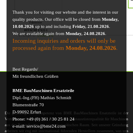
Thank you for visiting our website and the interest in our
quality products. Our office will be closed from
Monday,
Fahrmotor
10.08.2026
up to and including
Friday, 21.08.2026
.
für
HITACHI EX22-1
We are available again from
Monday, 24.08.2026
.
1705,27
€
1566,04
€
Incoming inquiries and orders will only be
processed again from
Monday, 24.08.2026
.
Best Regards/
Mit freundlichen Grüßen
BME BauMaschinen Ersatzteile
Dipl.-Ing.(FH) Mathias Schmidt
Blumenstraße 70
D-99092 Erfurt
Die grundlegende Kompetenz von BME BauMaschinen Ersatzteile ist der
Phone: +49 (0) 361 / 30 25 81 24
Vertrieb von hochwertigen Produkten in Erstausrüsterqualität für Maschinen
aus der Bauindustrie im gesamteuropäischen Raum. Seit unserer Gründung
e-mail: service@bme24.com
arbeiten wir eng mit international führenden Herstellern zusammen, was uns