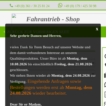
+49 (0) 361 / 30 25 81 24
‭ ‭ ‭ ‭
+49 (0) 179 / 425 50 98
Fahrantrieb - Shop
x
ZURÜCK ZUR VORHERIGEN SEITE
Sehr geehrte Damen und Herren,
vielen Dank für Ihren Besuch auf unserer Website und
BAUMASCHINE
dem damit verbundenen Interesse an unseren
Qualitätsprodukten. Unser Büro ist ab
Montag, dem
10.08.2026
bis einschließlich
Freitag, dem 21.08.2026
geschlossen.
Wir stehen Ihnen wieder ab
Montag, dem 24.08.2026
zur
Eingehende Anfragen sowie
Verfügung.
Bestellungen werden erst ab
Montag, dem
ANGEBOT!
24.08.2026
wieder bearbeitet.
Dear Sir or Madam,