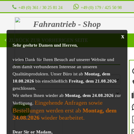
+49 (0) 361 / 30 25 81 24
‭ ‭ ‭ ‭
+49 (0) 179 / 425 50 98
Fahrantrieb - Shop
x
ZURÜCK ZUR VORHERIGEN SEITE
Sehr geehrte Damen und Herren,
vielen Dank für Ihren Besuch auf unserer Website und
BAUMASCHINE
dem damit verbundenen Interesse an unseren
Qualitätsprodukten. Unser Büro ist ab
Montag, dem
10.08.2026
bis einschließlich
Freitag, dem 21.08.2026
geschlossen.
Wir stehen Ihnen wieder ab
Montag, dem 24.08.2026
zur
Eingehende Anfragen sowie
Verfügung.
Bestellungen werden erst ab
Montag, dem
ANGEBOT!
24.08.2026
wieder bearbeitet.
Dear Sir or Madam,