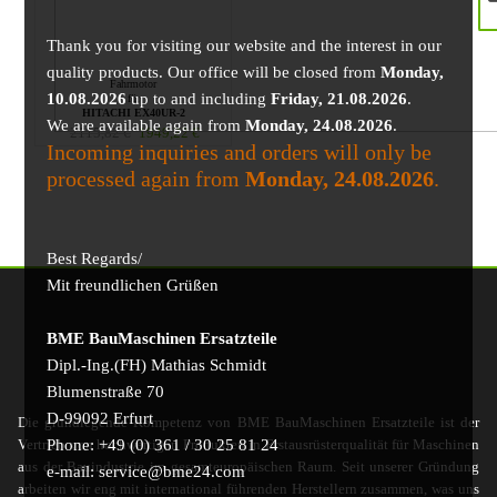
Thank you for visiting our website and the interest in our
quality products. Our office will be closed from
Monday,
Fahrmotor
10.08.2026
up to and including
Friday, 21.08.2026
.
für
HITACHI EX40UR-2
We are available again from
Monday, 24.08.2026
.
2115,82
€
1949,22
€
Incoming inquiries and orders will only be
processed again from
Monday, 24.08.2026
.
Best Regards/
Mit freundlichen Grüßen
BME BauMaschinen Ersatzteile
Dipl.-Ing.(FH) Mathias Schmidt
Blumenstraße 70
D-99092 Erfurt
Die grundlegende Kompetenz von BME BauMaschinen Ersatzteile ist der
Phone: +49 (0) 361 / 30 25 81 24
Vertrieb von hochwertigen Produkten in Erstausrüsterqualität für Maschinen
aus der Bauindustrie im gesamteuropäischen Raum. Seit unserer Gründung
e-mail: service@bme24.com
arbeiten wir eng mit international führenden Herstellern zusammen, was uns