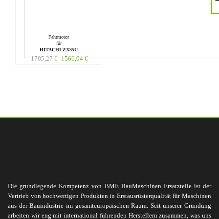
Fahrmotor
für
HITACHI ZX35U
1705,27
€
1566,04
€
Die grundlegende Kompetenz von BME BauMaschinen Ersatzteile ist der
Vertrieb von hochwertigen Produkten in Erstausrüsterqualität für Maschinen
aus der Bauindustrie im gesamteuropäischen Raum. Seit unserer Gründung
arbeiten wir eng mit international führenden Herstellern zusammen, was uns