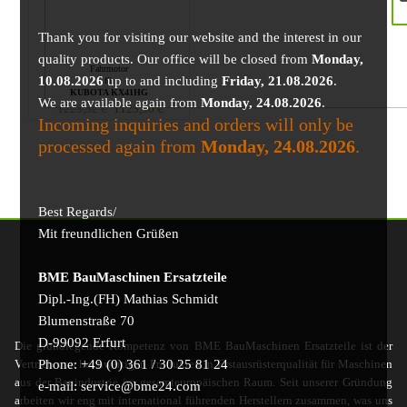
Thank you for visiting our website and the interest in our
quality products. Our office will be closed from
Monday,
Fahrmotor
10.08.2026
up to and including
Friday, 21.08.2026
.
für
KUBOTA KX41HG
We are available again from
Monday, 24.08.2026
.
1223,32
€
1123,36
€
Incoming inquiries and orders will only be
processed again from
Monday, 24.08.2026
.
Best Regards/
Mit freundlichen Grüßen
BME BauMaschinen Ersatzteile
Dipl.-Ing.(FH) Mathias Schmidt
Blumenstraße 70
D-99092 Erfurt
Die grundlegende Kompetenz von BME BauMaschinen Ersatzteile ist der
Phone: +49 (0) 361 / 30 25 81 24
Vertrieb von hochwertigen Produkten in Erstausrüsterqualität für Maschinen
aus der Bauindustrie im gesamteuropäischen Raum. Seit unserer Gründung
e-mail: service@bme24.com
arbeiten wir eng mit international führenden Herstellern zusammen, was uns