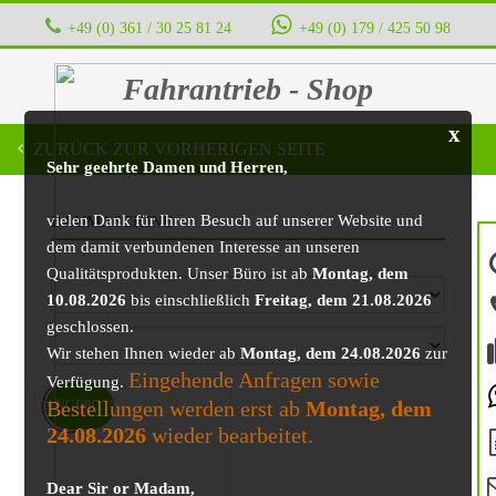
+49 (0) 361 / 30 25 81 24
‭ ‭ ‭ ‭
+49 (0) 179 / 425 50 98
Fahrantrieb - Shop
x
ZURÜCK ZUR VORHERIGEN SEITE
Sehr geehrte Damen und Herren,
vielen Dank für Ihren Besuch auf unserer Website und
BAUMASCHINE
dem damit verbundenen Interesse an unseren
Qualitätsprodukten. Unser Büro ist ab
Montag, dem
10.08.2026
bis einschließlich
Freitag, dem 21.08.2026
geschlossen.
Wir stehen Ihnen wieder ab
Montag, dem 24.08.2026
zur
Eingehende Anfragen sowie
Verfügung.
Bestellungen werden erst ab
Montag, dem
ANGEBOT!
24.08.2026
wieder bearbeitet.
Dear Sir or Madam,