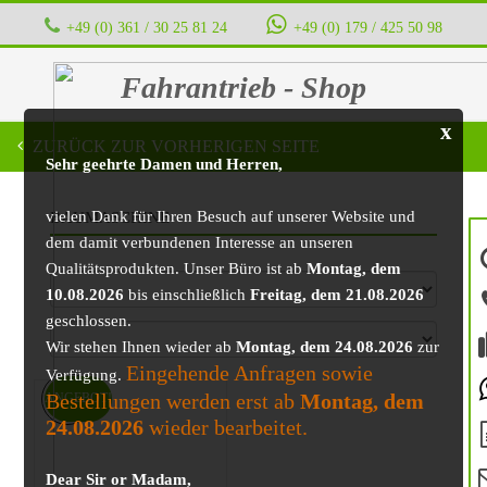
+49 (0) 361 / 30 25 81 24
‭ ‭ ‭ ‭
+49 (0) 179 / 425 50 98
Fahrantrieb - Shop
x
ZURÜCK ZUR VORHERIGEN SEITE
Sehr geehrte Damen und Herren,
vielen Dank für Ihren Besuch auf unserer Website und
BAUMASCHINE
dem damit verbundenen Interesse an unseren
Qualitätsprodukten. Unser Büro ist ab
Montag, dem
10.08.2026
bis einschließlich
Freitag, dem 21.08.2026
geschlossen.
Wir stehen Ihnen wieder ab
Montag, dem 24.08.2026
zur
Eingehende Anfragen sowie
Verfügung.
Bestellungen werden erst ab
Montag, dem
ANGEBOT!
24.08.2026
wieder bearbeitet.
Dear Sir or Madam,