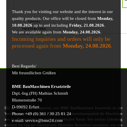
Thank you for visiting our website and the interest in our
quality products. Our office will be closed from
Monday,
Fahrmotor
10.08.2026
up to and including
Friday, 21.08.2026
.
für
TAKEUCHI TB025
We are available again from
Monday, 24.08.2026
.
1782,62
€
1637,44
€
Incoming inquiries and orders will only be
processed again from
Monday, 24.08.2026
.
Best Regards/
Mit freundlichen Grüßen
BME BauMaschinen Ersatzteile
Dipl.-Ing.(FH) Mathias Schmidt
Blumenstraße 70
D-99092 Erfurt
Die grundlegende Kompetenz von BME BauMaschinen Ersatzteile ist der
Phone: +49 (0) 361 / 30 25 81 24
Vertrieb von hochwertigen Produkten in Erstausrüsterqualität für Maschinen
aus der Bauindustrie im gesamteuropäischen Raum. Seit unserer Gründung
e-mail: service@bme24.com
arbeiten wir eng mit international führenden Herstellern zusammen, was uns