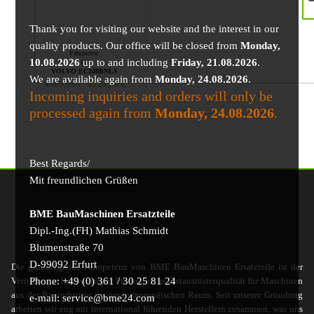
Thank you for visiting our website and the interest in our
quality products. Our office will be closed from
Monday,
Fahrmotor
10.08.2026
up to and including
Friday, 21.08.2026
.
für
VOLVO EC240BNLS
We are available again from
Monday, 24.08.2026
.
4369,68
€
4124,54
€
Incoming inquiries and orders will only be
processed again from
Monday, 24.08.2026
.
Best Regards/
Mit freundlichen Grüßen
BME BauMaschinen Ersatzteile
Dipl.-Ing.(FH) Mathias Schmidt
Blumenstraße 70
D-99092 Erfurt
Die grundlegende Kompetenz von BME BauMaschinen Ersatzteile ist der
Phone: +49 (0) 361 / 30 25 81 24
Vertrieb von hochwertigen Produkten in Erstausrüsterqualität für Maschinen
aus der Bauindustrie im gesamteuropäischen Raum. Seit unserer Gründung
e-mail: service@bme24.com
arbeiten wir eng mit international führenden Herstellern zusammen, was uns