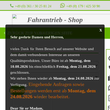
+49 (0) 361 / 30 25 81 24
‭ ‭ ‭ ‭
+49 (0) 179 / 425 50 98
Fahrantrieb - Shop
x
ZURÜCK ZUR VORHERIGEN SEITE
Sehr geehrte Damen und Herren,
vielen Dank für Ihren Besuch auf unserer Website und
BAUMASCHINE
dem damit verbundenen Interesse an unseren
Qualitätsprodukten. Unser Büro ist ab
Montag, dem
10.08.2026
bis einschließlich
Freitag, dem 21.08.2026
geschlossen.
Wir stehen Ihnen wieder ab
Montag, dem 24.08.2026
zur
Eingehende Anfragen sowie
Verfügung.
Bestellungen werden erst ab
Montag, dem
ANGEBOT!
24.08.2026
wieder bearbeitet.
Dear Sir or Madam,