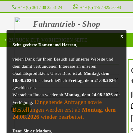
+49 (0) 361 / 30 25 81 24
‭ ‭ ‭ ‭
+49 (0) 179 / 425 50 98
Fahrantrieb - Shop
x
ZURÜCK ZUR VORHERIGEN SEITE
Sehr geehrte Damen und Herren,
vielen Dank für Ihren Besuch auf unserer Website und
BAUMASCHINE
dem damit verbundenen Interesse an unseren
Qualitätsprodukten. Unser Büro ist ab
Montag, dem
10.08.2026
bis einschließlich
Freitag, dem 21.08.2026
geschlossen.
Wir stehen Ihnen wieder ab
Montag, dem 24.08.2026
zur
Eingehende Anfragen sowie
Verfügung.
Bestellungen werden erst ab
Montag, dem
ANGEBOT!
24.08.2026
wieder bearbeitet.
Dear Sir or Madam,