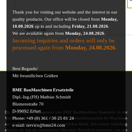
Thank you for visiting our website and the interest in our
quality products. Our office will be closed from
Monday,
Fahrmotor
10.08.2026
up to and including
Friday, 21.08.2026
.
für
VOLVO EC25B
We are available again from
Monday, 24.08.2026
.
1705,27
€
1566,04
€
Incoming inquiries and orders will only be
processed again from
Monday, 24.08.2026
.
Best Regards/
Mit freundlichen Grüßen
BME BauMaschinen Ersatzteile
Dipl.-Ing.(FH) Mathias Schmidt
Blumenstraße 70
D-99092 Erfurt
Die grundlegende Kompetenz von BME BauMaschinen Ersatzteile ist der
Phone: +49 (0) 361 / 30 25 81 24
Vertrieb von hochwertigen Produkten in Erstausrüsterqualität für Maschinen
aus der Bauindustrie im gesamteuropäischen Raum. Seit unserer Gründung
e-mail: service@bme24.com
arbeiten wir eng mit international führenden Herstellern zusammen, was uns