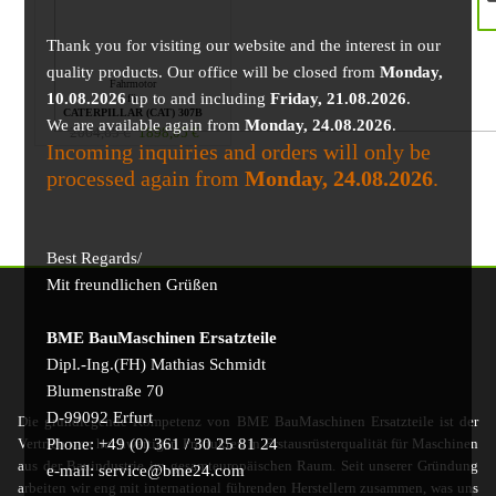
Thank you for visiting our website and the interest in our
quality products. Our office will be closed from
Monday,
Fahrmotor
10.08.2026
up to and including
Friday, 21.08.2026
.
für
CATERPILLAR (CAT) 307B
We are available again from
Monday, 24.08.2026
.
2064,65
€
1898,05
€
Incoming inquiries and orders will only be
processed again from
Monday, 24.08.2026
.
Best Regards/
Mit freundlichen Grüßen
BME BauMaschinen Ersatzteile
Dipl.-Ing.(FH) Mathias Schmidt
Blumenstraße 70
D-99092 Erfurt
Die grundlegende Kompetenz von BME BauMaschinen Ersatzteile ist der
Phone: +49 (0) 361 / 30 25 81 24
Vertrieb von hochwertigen Produkten in Erstausrüsterqualität für Maschinen
aus der Bauindustrie im gesamteuropäischen Raum. Seit unserer Gründung
e-mail: service@bme24.com
arbeiten wir eng mit international führenden Herstellern zusammen, was uns