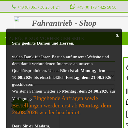
+49 (0) 361 / 30 25 81 24
‭ ‭ ‭ ‭
+49 (0) 179 / 425 50 98
Fahrantrieb - Shop
x
ZURÜCK ZUR VORHERIGEN SEITE
Sehr geehrte Damen und Herren,
vielen Dank für Ihren Besuch auf unserer Website und
BAUMASCHINE
dem damit verbundenen Interesse an unseren
Qualitätsprodukten. Unser Büro ist ab
Montag, dem
10.08.2026
bis einschließlich
Freitag, dem 21.08.2026
geschlossen.
Wir stehen Ihnen wieder ab
Montag, dem 24.08.2026
zur
Eingehende Anfragen sowie
Verfügung.
Bestellungen werden erst ab
Montag, dem
ANGEBOT!
24.08.2026
wieder bearbeitet.
Dear Sir or Madam,